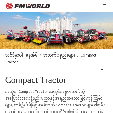
သင်ဒီမှာပါ:
နေအိမ်
/
အထွက်ပစ္စည်းများ
/
Compact
Tractor
Compact Tractor
အဆိုပါ
Compact Tractor
အလွန်အစွမ်းထက်တဲ့
အပြောင်းအလဲနဲ့နည်းပညာနှင့်အရည်အသွေးမြင့်ကုန်ကြမ်း
များ, တစ်ဦးပိုမိုမြင့်မားစံအထိ
Compact Tractor
များ၏စွမ်း
ဆောင်ရည်မှတဆင့်အသစ်တစ်ခုဒီဇိုင်းဖြစ်ပါတယ်။ အကြှနျု