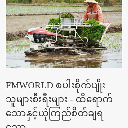
FMWORLD စပါးစိုက်ပျိုး
သူများစီးရီးများ - ထိရောက်
သောနှင့်ယုံကြည်စိတ်ချရ
သော