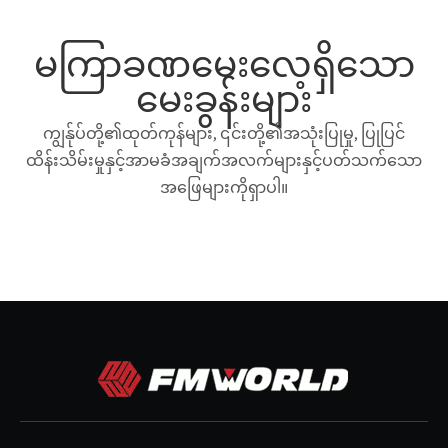
မကြာခဏမေးလေ့ရှိသော
မေးခွန်းများ
ကျွန်ုပ်တို့၏ထုတ်ကုန်များ, ၎င်းတို့၏အသုံးပြုမှု, ပြုပြင်
ထိန်းသိမ်းမှုနှင့်အာမခံအချက်အလက်များနှင့်ပတ်သက်သော
အဖြေများကိုရှာပါ။