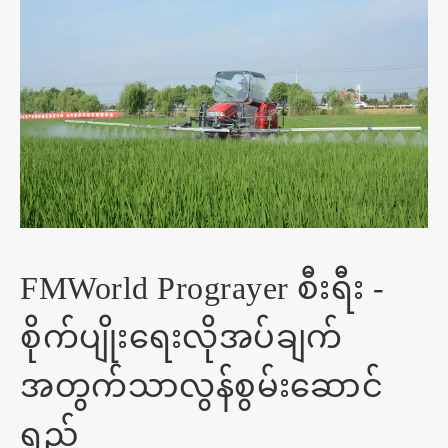
FMWorld Prograyer စီးရီး -
စိုက်ပျိုးရေးလိုအပ်ချက်
အတွက်သာလွန်စွမ်းဆောင်
ရည်