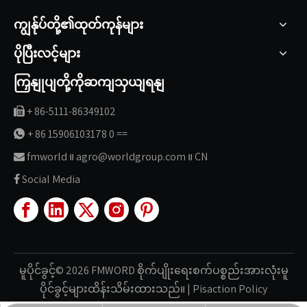
ကျွန်ုပ်တို့၏ထုတ်ကုန်များ
ပိုပြီးလင့်များ
ကြှနျုပျတို့ကိုဆကျသှယျရနျ
+ 86-5111-86349102

+ 86 15906103178 0 ==

fmworld ။ agro@worldgroup.com ။ CN

Social Media

မူပိုင်ခွင့်©
2026
FMWORD စိုက်ပျိုးရေးစက်ပစ္စည်းအားလုံးမူ
ပိုင်ခွင့်များထိန်းသိမ်းထားသည်။
|
Pisaction
Policy