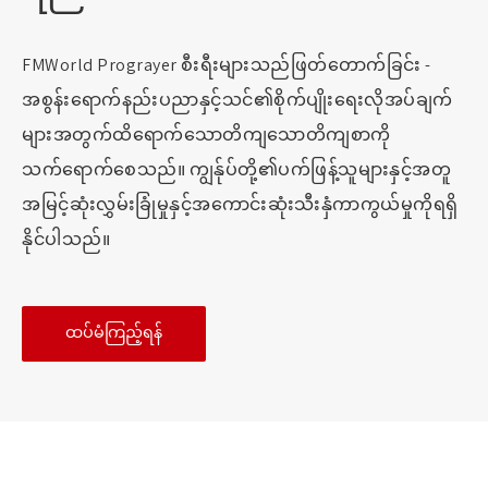
FMWorld Prograyer စီးရီးများသည်ဖြတ်တောက်ခြင်း -
အစွန်းရောက်နည်းပညာနှင့်သင်၏စိုက်ပျိုးရေးလိုအပ်ချက်
များအတွက်ထိရောက်သောတိကျသောတိကျစာကို
သက်ရောက်စေသည်။ ကျွန်ုပ်တို့၏ပက်ဖြန့်သူများနှင့်အတူ
အမြင့်ဆုံးလွှမ်းခြုံမှုနှင့်အကောင်းဆုံးသီးနှံကာကွယ်မှုကိုရရှိ
နိုင်ပါသည်။
ထပ်မံကြည့်ရန်