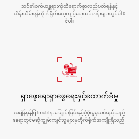
သင်၏စက်ယန္တရားကိုထိရောက်စွာလည်ပတ်ရန်နှင့်
ထိန်းသိမ်းရန်တိုက်ရိုက်လေ့ကျင့်ရေးသင်တန်းများတွင်ပါ 0
င်ပါ။
ရှာဖွေရေးရှာဖွေရေးနှင့်ထောက်ခံမှု
အချိန်မှန်ပြ troubl နာဖြေရှင်းခြင်းနှင့်ပံ့ပိုးမှုမှသင်မည်သည့်
နေရာတွင်မဆိုကျွမ်းကျင်သူများမှတိုက်ရိုက်အကျိုးရှိသည်။