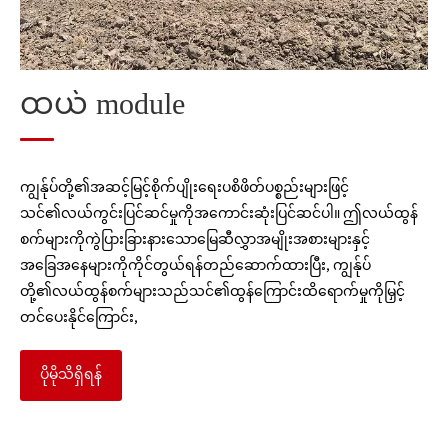
Straw Processing module
ထယ် module
ကျွန်ုပ်တို့၏အဆင့်မြင့်စိုက်ပျိုးရေးပစိဖိတ်ပစ္စည်းများဖြင့်
သင်၏လယ်ကွင်းပြင်ဆင်မှုကိုအကောင်းဆုံးပြင်ဆင်ပါ။ ဤလယ်ထွန်
စက်များကိုကွဲပြားခြားနားသောမြေဆီလွှာအမျိုးအစားများနှင့်
အခြေအနေများကိုကိုင်တွယ်ရန်တည်ဆောက်ထားပြီး, ကျွန်ုပ်
တို့၏လယ်ထွန်စက်များသည်သင်၏ထွန်ကြောင်းထိရောက်မှုကိုမြှင့်
တင်ပေးနိုင်ကြောင်း,
ပိုမိုသိရှိရန်