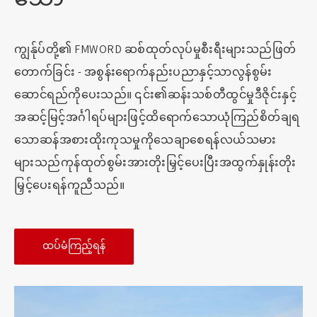
ကျွန်ုပ်တို့၏ FMWORD ဆစ်ထုတ်လုပ်မှုစီးရီးများသည်ဖြတ်
တောက်ခြင်း - အစွန်းရောက်နည်းပညာနှင့်သာလွန်စွမ်း
ဆောင်ရည်ကိုပေးသည်။ ၎င်း၏ဆန်းသစ်တီထွင်မှုဒီဇိုင်းနှင့်
အဆင့်မြင့်အင်္ဂါရပ်များဖြင့်ထိရောက်သောယုံကြည်စိတ်ချရ
သောဆန်အစားထိုးကုသမှုကိုသေချာစေရန်လယ်သမား
များသည်ကုန်ထုတ်စွမ်းအားတိုးမြှင့်ပေးပြီးအထွက်နှုန်းတိုး
မြှင့်ပေးရန်ကူညီသည်။
ထပ်မံကြည့်ရန်