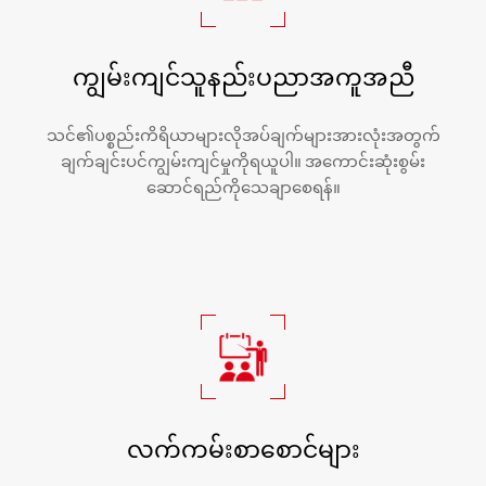
ကျွမ်းကျင်သူနည်းပညာအကူအညီ
သင်၏ပစ္စည်းကိရိယာများလိုအပ်ချက်များအားလုံးအတွက်
ချက်ချင်းပင်ကျွမ်းကျင်မှုကိုရယူပါ။ အကောင်းဆုံးစွမ်း
ဆောင်ရည်ကိုသေချာစေရန်။
လက်ကမ်းစာစောင်များ