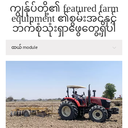
ကျွန်ုပ်တို့၏ featured farm
equipment ၏စွမ်းအင်နှင့်
ဘက်စုံသုံးရှာဖွေတွေ့ရှိပါ
ထယ် module
ထယ် module
စိုက်ပျိုးခြင်း module
စီမံခန့်ခွဲမှု module
ရိတ်သိမ်း
Post-hallinest Graining Processing Module