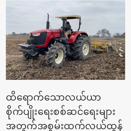
ထိရောက်သောလယ်ယာ
စိုက်ပျိုးရေးစစ်ဆင်ရေးများ
အတွက်အစွမ်းထက်လယ်ထွန်