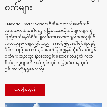
စက်များ
FMWorld Tractor Seracts စီးရီးများသည်ခေတ်သစ်
လယ်သမားများ၏မတူကွဲပြားသောလိုအပ်ချက်များကို
ဖြည့်ဆည်းရန်ဒီဇိုင်းပြုလုပ်ထားသောအရည်အသွေးမြင့်
လယ်ထွန်စက်များဖြစ်သည်။ အဆင့်မြင့်အင်္ဂါရပ်များနှင့်
ခိုင်မာသည့်ဆောက်လုပ်ရေးတို့ဖြင့်ကျွန်ုပ်တို့၏လယ်ထွန်
စက်များသည်ထူးခြားသောစွမ်းဆောင်ရည်နှင့်ယုံကြည်
စိတ်ချရမှုများကိုလယ်ကွင်းတွင်အမြင့်ဆုံးကုန်ထုတ်
စွမ်းအားကိုရရှိစေသည်။
ထပ်မံကြည့်ရန်