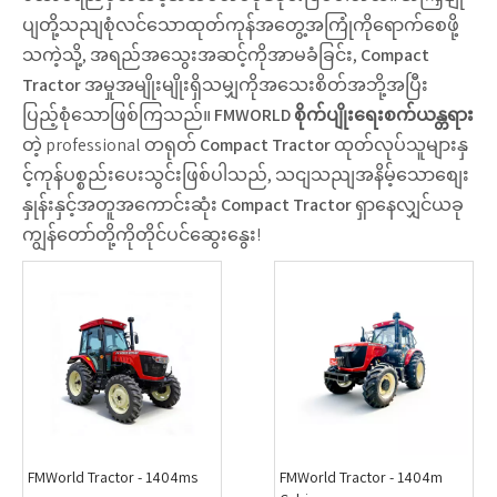
ပျတို့သညျစုံလင်သောထုတ်ကုန်အတွေ့အကြုံကိုရောက်စေဖို့
သကဲ့သို့, အရည်အသွေးအဆင့်ကိုအာမခံခြင်း,
Compact
Tractor
အမှုအမျိုးမျိုးရှိသမျှကိုအသေးစိတ်အဘို့အပြီး
ပြည့်စုံသောဖြစ်ကြသည်။
FMWORLD စိုက်ပျိုးရေးစက်ယန္တရား
တဲ့ professional တရုတ်
Compact Tractor
ထုတ်လုပ်သူများနှ
င့်ကုန်ပစ္စည်းပေးသွင်းဖြစ်ပါသည်, သငျသညျအနိမ့်သောစျေး
နှုန်းနှင့်အတူအကောင်းဆုံး
Compact Tractor
ရှာနေလျှင်ယခု
ကျွန်တော်တို့ကိုတိုင်ပင်ဆွေးနွေး!
FMWorld Tractor - 1404ms
FMWorld Tractor - 1404m