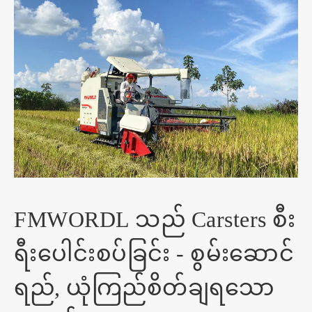
FMWORDL သည် Carsters စီး
ရီးပေါင်းစပ်ခြင်း - စွမ်းဆောင်
ရည်, ယုံကြည်စိတ်ချရသော