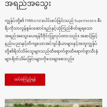
အရည်အသွေး
ကျွန်ုပ်တို့၏ FMWorld ပေါင်းစပ်ခြင်းသည် Supertesters စီး
ရီးကိုသာလွန်စွမ်းဆောင်ရည်နှင့်ယုံကြည်စိတ်ချရသော
အရည်အသွေးပေးရန်ဒီဇိုင်းပြုလုပ်ထားသည်။ အဆင့်မြင့်
နည်းပညာနှင့်တိကျသောအင်ဂျင်နီယာများနှင့်အတူကျွန်ုပ်
တို့၏ရိတ်သိမ်းသူများသည်ထိရောက်စွာထိရောက်စွာသီးနှံ
များရိတ်သိမ်းခြင်းများကိုသေချာစေသည်။
ထပ်မံကြည့်ရန်