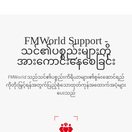
FMWorld Support -
သင်၏ပစ္စည်းများကို
အားကောင်းနေစေခြင်း
FMWorld သည်သင်၏ပစ္စည်းကိရိယာများ၏စွမ်းဆောင်ရည်
ကိုတိုးမြှင့်ရန်အတွက်ပြည့်စုံသောထုတ်ကုန်အထောက်အပံ့များ
ပေးသည်