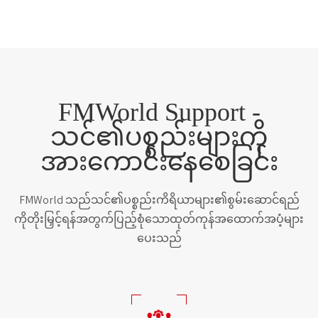
FMWorld Support -
သင်၏ပစ္စည်းများကို
အားကောင်းနေစေခြင်း
FMWorld သည်သင်၏ပစ္စည်းကိရိယာများ၏စွမ်းဆောင်ရည်
ကိုတိုးမြှင့်ရန်အတွက်ပြည့်စုံသောထုတ်ကုန်အထောက်အပံ့များ
ပေးသည်