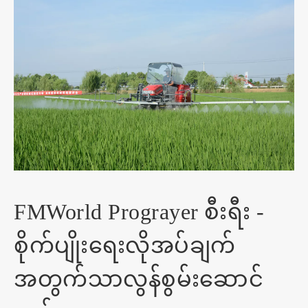
FMWorld Prograyer စီးရီး -
စိုက်ပျိုးရေးလိုအပ်ချက်
အတွက်သာလွန်စွမ်းဆောင်