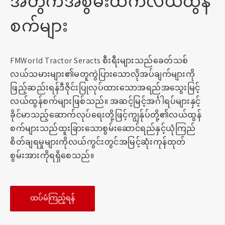
အတွက်အစွမ်းထက်လယ်ထွန်
စက်များ
FMWorld Tractor Seracts စီးရီးများသည်ခေတ်သစ်
လယ်သမားများ၏မတူကွဲပြားသောလိုအပ်ချက်များကို
ဖြည့်ဆည်းရန်ဒီဇိုင်းပြုလုပ်ထားသောအရည်အသွေးမြင့်
လယ်ထွန်စက်များဖြစ်သည်။ အဆင့်မြင့်အင်္ဂါရပ်များနှင့်
ခိုင်မာသည့်ဆောက်လုပ်ရေးတို့ဖြင့်ကျွန်ုပ်တို့၏လယ်ထွန်
စက်များသည်ထူးခြားသောစွမ်းဆောင်ရည်နှင့်ယုံကြည်
စိတ်ချရမှုများကိုလယ်ကွင်းတွင်အမြင့်ဆုံးကုန်ထုတ်
စွမ်းအားကိုရရှိစေသည်။
ထပ်မံကြည့်ရန်