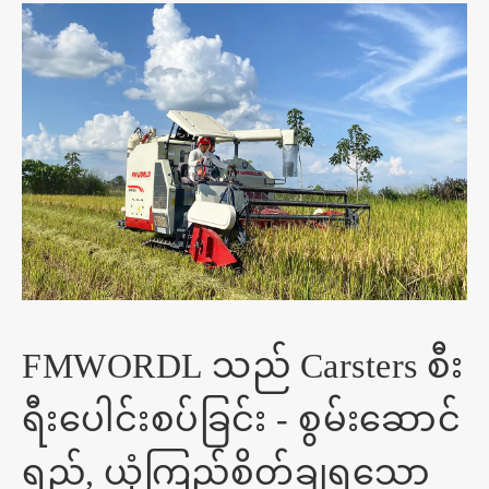
FMWORDL သည် Carsters စီး
ရီးပေါင်းစပ်ခြင်း - စွမ်းဆောင်
ရည်, ယုံကြည်စိတ်ချရသော