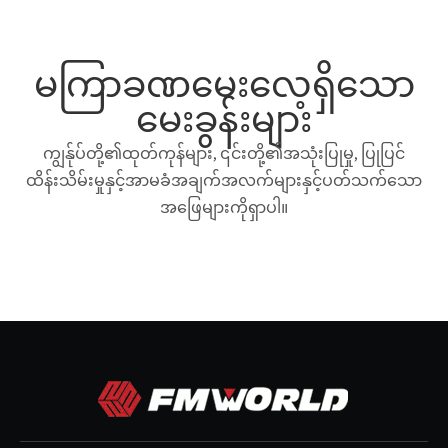
မကြာခဏမေးလေ့ရှိသော
မေးခွန်းများ
ကျွန်ုပ်တို့၏ထုတ်ကုန်များ, ၎င်းတို့၏အသုံးပြုမှု, ပြုပြင်
ထိန်းသိမ်းမှုနှင့်အာမခံအချက်အလက်များနှင့်ပတ်သက်သော
အဖြေများကိုရှာပါ။