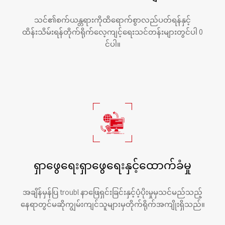
သင်၏စက်ယန္တရားကိုထိရောက်စွာလည်ပတ်ရန်နှင့်
ထိန်းသိမ်းရန်တိုက်ရိုက်လေ့ကျင့်ရေးသင်တန်းများတွင်ပါ 0
င်ပါ။
ရှာဖွေရေးရှာဖွေရေးနှင့်ထောက်ခံမှု
အချိန်မှန်ပြ troubl နာဖြေရှင်းခြင်းနှင့်ပံ့ပိုးမှုမှသင်မည်သည့်
နေရာတွင်မဆိုကျွမ်းကျင်သူများမှတိုက်ရိုက်အကျိုးရှိသည်။