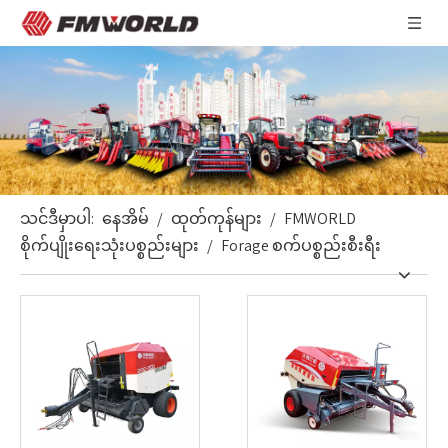
သင်ဒီမှာပါ:
နေအိမ်
/
ထုတ်ကုန်များ
/
FMWORLD
စိုက်ပျိုးရေးသုံးပစ္စည်းများ
/
Forage စက်ပစ္စည်းစီးရီး