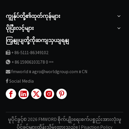
ကျွန်ုပ်တို့၏ထုတ်ကုန်များ
ပိုပြီးလင့်များ
ကြှနျုပျတို့ကိုဆကျသှယျရနျ
+ 86-5111-86349102

+ 86 15906103178 0 ==

fmworld ။ agro@worldgroup.com ။ CN

Social Media

မူပိုင်ခွင့်©
2026
FMWORD စိုက်ပျိုးရေးစက်ပစ္စည်းအားလုံးမူ
ပိုင်ခွင့်များထိန်းသိမ်းထားသည်။
|
Pisaction
Policy