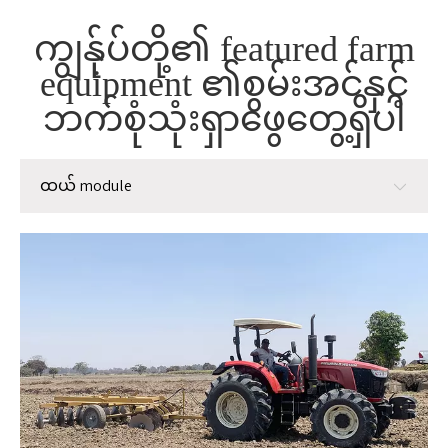
ကျွန်ုပ်တို့၏ featured farm
equipment ၏စွမ်းအင်နှင့်
ဘက်စုံသုံးရှာဖွေတွေ့ရှိပါ
ထယ် module
ထယ် module
စိုက်ပျိုးခြင်း module
စီမံခန့်ခွဲမှု module
ရိတ်သိမ်း