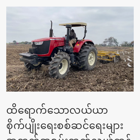
ထိရောက်သောလယ်ယာ
စိုက်ပျိုးရေးစစ်ဆင်ရေးများ