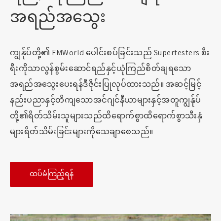
အရည်အသွေး
ကျွန်ုပ်တို့၏ FMWorld ပေါင်းစပ်ခြင်းသည် Supertesters စီး
ရီးကိုသာလွန်စွမ်းဆောင်ရည်နှင့်ယုံကြည်စိတ်ချရသော
အရည်အသွေးပေးရန်ဒီဇိုင်းပြုလုပ်ထားသည်။ အဆင့်မြင့်
နည်းပညာနှင့်တိကျသောအင်ဂျင်နီယာများနှင့်အတူကျွန်ုပ်
တို့၏ရိတ်သိမ်းသူများသည်ထိရောက်စွာထိရောက်စွာသီးနှံ
များရိတ်သိမ်းခြင်းများကိုသေချာစေသည်။
ထပ်မံကြည့်ရန်