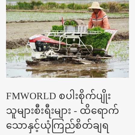
FMWORLD စပါးစိုက်ပျိုး
သူများစီးရီးများ - ထိရောက်
သောနှင့်ယုံကြည်စိတ်ချရ