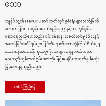
သော
ကျွန်ုပ်တို့၏ FMWORD ဆစ်ထုတ်လုပ်မှုစီးရီးများသည်ဖြတ်
တောက်ခြင်း - အစွန်းရောက်နည်းပညာနှင့်သာလွန်စွမ်း
ဆောင်ရည်ကိုပေးသည်။ ၎င်း၏ဆန်းသစ်တီထွင်မှုဒီဇိုင်းနှင့်
အဆင့်မြင့်အင်္ဂါရပ်များဖြင့်ထိရောက်သောယုံကြည်စိတ်ချရ
သောဆန်အစားထိုးကုသမှုကိုသေချာစေရန်လယ်သမား
များသည်ကုန်ထုတ်စွမ်းအားတိုးမြှင့်ပေးပြီးအထွက်နှုန်းတိုး
မြှင့်ပေးရန်ကူညီသည်။
ထပ်မံကြည့်ရန်