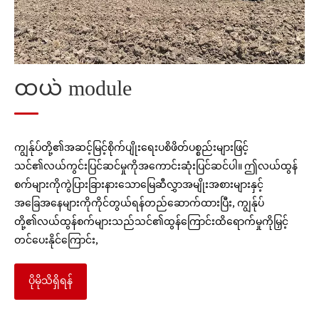
Post-hallinest Graining Processing Module
Straw Processing module
ထယ် module
ကျွန်ုပ်တို့၏အဆင့်မြင့်စိုက်ပျိုးရေးပစိဖိတ်ပစ္စည်းများဖြင့်
သင်၏လယ်ကွင်းပြင်ဆင်မှုကိုအကောင်းဆုံးပြင်ဆင်ပါ။ ဤလယ်ထွန်
စက်များကိုကွဲပြားခြားနားသောမြေဆီလွှာအမျိုးအစားများနှင့်
အခြေအနေများကိုကိုင်တွယ်ရန်တည်ဆောက်ထားပြီး, ကျွန်ုပ်
တို့၏လယ်ထွန်စက်များသည်သင်၏ထွန်ကြောင်းထိရောက်မှုကိုမြှင့်
တင်ပေးနိုင်ကြောင်း,
ပိုမိုသိရှိရန်