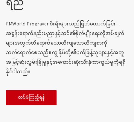
ရည်
FMWorld Prograyer စီးရီးများသည်ဖြတ်တောက်ခြင်း -
အစွန်းရောက်နည်းပညာနှင့်သင်၏စိုက်ပျိုးရေးလိုအပ်ချက်
များအတွက်ထိရောက်သောတိကျသောတိကျစာကို
သက်ရောက်စေသည်။ ကျွန်ုပ်တို့၏ပက်ဖြန့်သူများနှင့်အတူ
အမြင့်ဆုံးလွှမ်းခြုံမှုနှင့်အကောင်းဆုံးသီးနှံကာကွယ်မှုကိုရရှိ
နိုင်ပါသည်။
ထပ်မံကြည့်ရန်