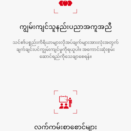
ကျွမ်းကျင်သူနည်းပညာအကူအညီ
သင်၏ပစ္စည်းကိရိယာများလိုအပ်ချက်များအားလုံးအတွက်
ချက်ချင်းပင်ကျွမ်းကျင်မှုကိုရယူပါ။ အကောင်းဆုံးစွမ်း
ဆောင်ရည်ကိုသေချာစေရန်။
လက်ကမ်းစာစောင်များ