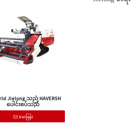
ld Jielong သည် HAVERSH
ပေါင်းစပ်သည်
မေးမြန်း