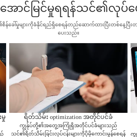
အောင်မြင်မှုရရန်သင်၏လုပ်ဖေ
န်ခေါ်မှုများကိုခံနိုင်ရည်ရှိစေရန်တည်ဆောက်ထားပြီးတစ်နေ့ပြီ
ပေးသည်။
မှု
ရိတ်သိမ်း optimization အတိုင်ပင်ခံ
ကျွန်ုပ်တို့၏အတွေ့အကြုံရှိအတိုင်ပင်ခံများသည်
သင်၏ရိတ်သိမ်းခြင်းလုပ်ငန်းများကိုပိုမိုကောင်းမွန်စေရန်
ည်
ကျ