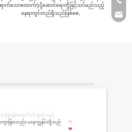
+ 86-511
ောက်သောထောက်ပံ့ပို့ဆောင်ရေးတို့ဖြင့်သင်မည်သည့်
နေရာတွင်တည်ရှိသည်ဖြစ်စေ,
fmworld.
ကွာခြားသည်။ ယခုကျွန်ုပ်တို့သည်