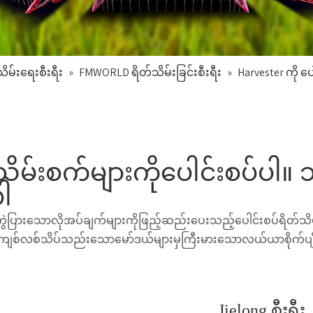
ိမ်းရေးစီးရီး
»
FMWORLD ရိတ်သိမ်းခြင်းစီးရီး
»
Harvester ကို ပေ
ိမ်းစက်များကိုပေါင်းစပ်ပါ။ 
ပါ
ပြားသောလိုအပ်ချက်များကိုဖြည့်ဆည်းပေးသည့်ပေါင်းစပ်ရိတ်သိ
မှကျစ်လစ်သိပ်သည်းသောမော်ဒယ်များမှကြီးမားသောလယ်ယာစိုက်ပျိ
Jielong စီးရီး