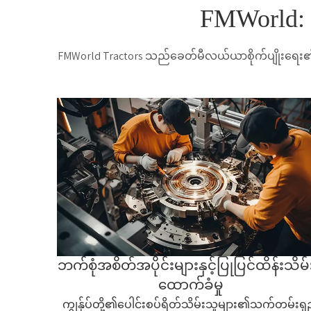
FMWorld: 
FMWorld Tractors သည်ခေတ်မီလယ်ယာစိုက်ပျိုးရေး၏စိ
ဘက်စုံအစိတ်အပိုင်းများနှင့်ပြုပြင်ထိန်းသိမ်း
ထောက်ခံမှု
ကျွန်ုပ်တို့၏ပေါင်းစပ်ရိတ်သိမ်းသူများ၏သက်တမ်းရှ