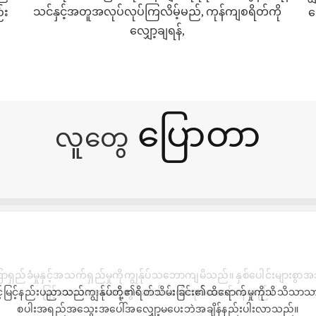
သင်နှင့်အတူအလုပ်လုပ်ကြလိမ့်မည်, ကုန်ကျစရိတ်ကို
်း
ရ
လျှော့ချရန်,
ပြောတာ
လူတွေ
မြင့်နည်းပညာသည်ကျွန်ုပ်တို့၏ရိတ်သိမ်းခြင်း၏ထိရောက်မှုကိုသိသိသာသာ
စပါးအရည်အသွေးအပေါ်အလျှော့မပေးဘဲအချိန်နည်းပါးလာသည်။