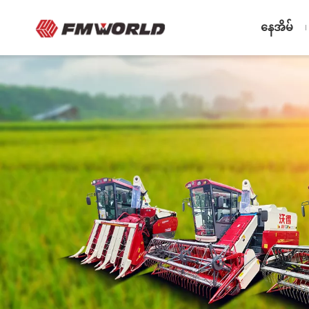
နေအိမ်