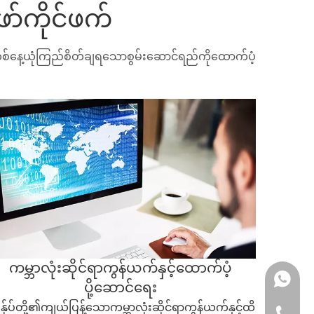
ာ်ကိုင်ဖက်
းတစ်နေ့ယုံကြည်စိတ်ချရသောစွမ်းဆောင်ရည်ကိုထောက်ပံ့
ကမ္ဘာလုံးဆိုင်ရာကွန်ယက်နှင့်ထောက်ပံ့
+ 86 159
ပို့ဆောင်ရေး
ွန်ုပ်တို့၏ကျယ်ပြန့်သောကမ္ဘာလုံးဆိုင်ရာကွန်ယက်နှင့်ထိ