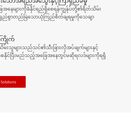
်းသောအရည်အသွေးနှင့်ကြာရှည်ခံမှု
နေများကိုခံနိုင်ရည်ရှိစေရန်ကျွန်ုပ်တို့၏ရိတ်သိမ်း
ှည်စွာတည်မြဲသောယုံကြည်စိတ်ချရမှုကိုသေချာ
်ကြိုက်
တ်သိမ်းသူများသည်သင်၏သီးခြားလိုအပ်ချက်များနှင့်
စေနိုင်ပြီးမည်သည့်အခြေအနေတွင်မဆိုရလဒ်များကိုရရှိ
 Solutions