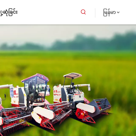
ဆုံခြင်း
မြန်မာ