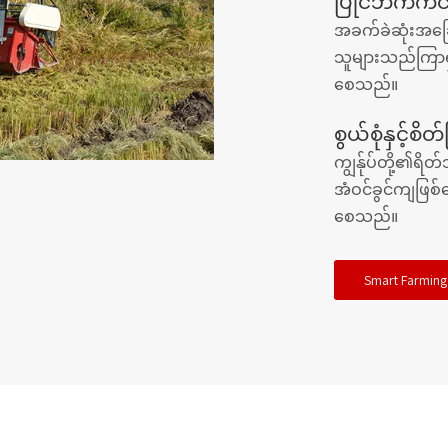
ပြိုင်ဘက်ကင
အခက်ခဲဆုံးအခြေအ
သူများသည်ကြာရ
စေသည်။
စွယ်စုံနှင့်စိတ
ကျွန်ုပ်တို့၏ရိ
အံဝင်ခွင်ကျဖြစ်
စေသည်။
Smart Farming