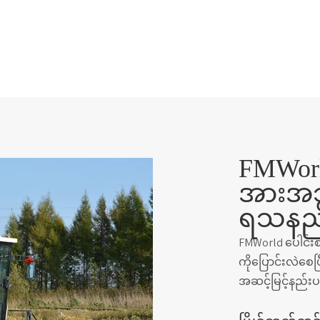
FMWorl
အားအဘ
ရသနည်
FMWorld ပေါင်းစ
ကိုပြောင်းလဲစေပ
အဆင့်မြင့်နည်း