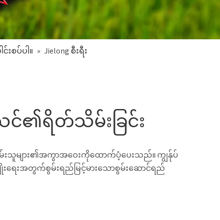
ါင်းစပ်ပါ။
»
Jielong စီးရီး
သင်၏ရိတ်သိမ်းခြင်း
မ်းသူများ၏အကွာအဝေးကိုထောက်ပံ့ပေးသည်။ ကျွန်ုပ်
ုးရေးအတွက်စွမ်းရည်မြင့်မားသောစွမ်းဆောင်ရည်