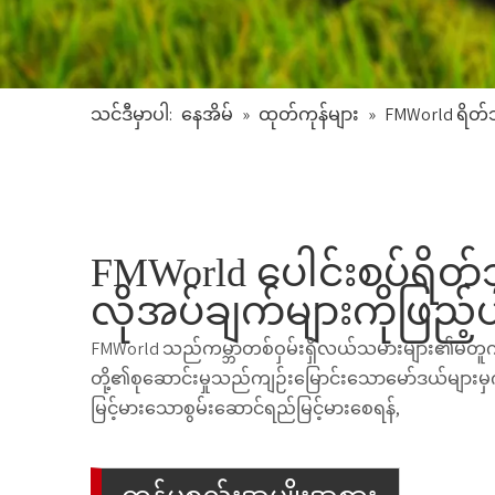
သင်ဒီမှာပါ:
နေအိမ်
»
ထုတ်ကုန်များ
»
FMWorld ရိတ်သ
FMWorld ပေါင်းစပ်ရိတ်သ
လိုအပ်ချက်များကိုဖြည့်
FMWorld သည်ကမ္ဘာတစ်ဝှမ်းရှိလယ်သမားများ၏မတူကွဲ
တို့၏စုဆောင်းမှုသည်ကျဉ်းမြောင်းသောမော်ဒယ်များ
မြင့်မားသောစွမ်းဆောင်ရည်မြင့်မားစေရန်,