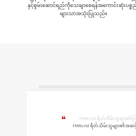
နှင့်စွမ်းဆောင်ရည်ကိုသေချာစေရန်အကောင်းဆုံးပစ္စည
များသာအသုံးပြုသည်။
FMWorld ရိတ်သိမ်းသူများ၏အဆင့်