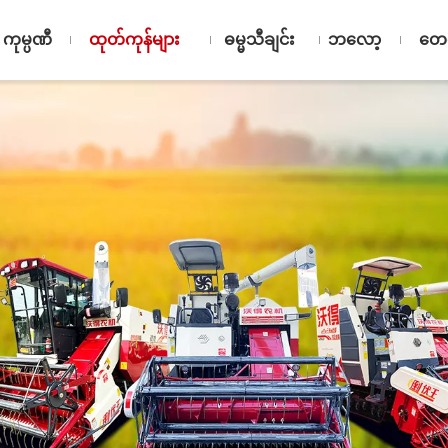
ကုမ္ပဏီ
ထုတ်ကုန်များ
ဓမ္မသီချင်း
ဘလော့
တေှ့