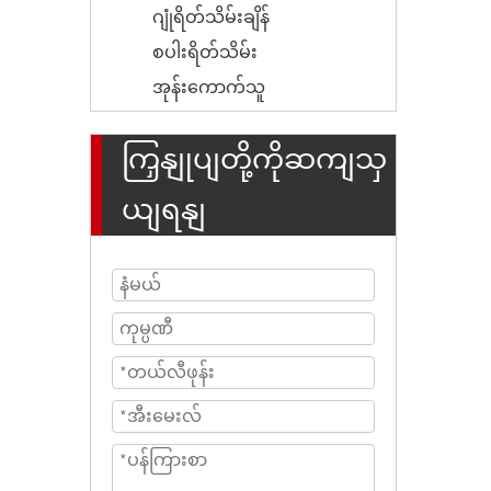
ဂျုံရိတ်သိမ်းချိန်
စပါးရိတ်သိမ်း
အုန်းကောက်သူ
ကြှနျုပျတို့ကိုဆကျသှ
ယျရနျ