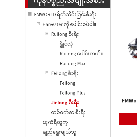
ကုန်ပစ္စည်းအမျိုးအစား
FMWORLD ရိတ်သိမ်းခြင်းစီးရီး
Harvester ကို ပေါင်းစပ်ပါ။
Ruilong စီးရီး
ရွိုင်လုံ
Ruilong ပေါင်းတယ်။
Ruilong Max
Feilong စီးရီး
Feilong
Feilong Plus
FMWor
Jielong စီးရီး
တစ်ဝက်စာ စီးရီး
ၾကံရိတ္စက္
ချည်ရွေးချယ်သူ