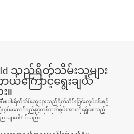
d သည်ရိတ်သိမ်းသူများ
ယ်ကြောင့်ရွေးချယ်
း။
ပ်စပါးရိတ်သိမ်းသူများသည်ရိတ်သိမ်းခြင်းလုပ်ငန်းစဉ်
ြီးစွမ်းဆောင်ရည်နှင့်ကုန်ထုတ်စွမ်းအားကိုရရှိစေသည့်
ပညာများပါ 0 င်သည်။