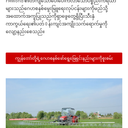
FMWorld ၏တိကျသောပေါ်ပေါက်လာသောပစ္စည်းကိရိယာ
များသည်ဂေဟစနစ်မွေးမြူရေးလုပ်ငန်းများကိုမည်သို့
အထောက်အကူပြုသည်ကိုရှာဖွေတွေ့ရှိပြီးသီးနှံ
ကာကွယ်ရေး၏ပတ် 0 န်းကျင်အကျိုးသက်ရောက်မှုကို
လျော့နည်းစေသည်။
ကျွန်တော်တို့ရဲ့ဂေဟစနစ်ဖော်ရွေဖြေရှင်းနည်းများကိုစူးစမ်း
လေ့လာပါ