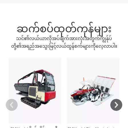
ဆက်စပ်ထုတ်ကုန်များ
သင်၏လယ်ယာလိုအပ်ချက်အားလုံးအတွက်ကျွန်ုပ်
တို့၏အရည်အသွေးမြင့်လယ်ထွန်စက်များကိုလေ့လာပါ။