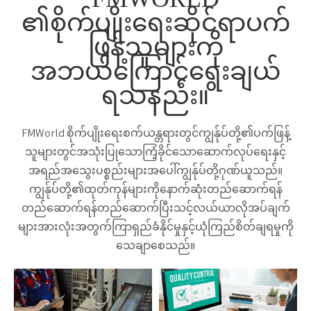
၏စိုက်ပျိုးရေးဆိုင်ရာပက်
ဖြန့်သူများကို
အဘယ်ကြောင့်ရွေးချယ်
ရသနည်း။
FMWorld စိုက်ပျိုးရေးစက်ယန္တရားတွင်ကျွန်ုပ်တို့၏ပက်ဖြန့်
သူများတွင်အသုံးပြုသောကြံ့ခိုင်သောဆောက်လုပ်ရေးနှင့်
အရည်အသွေးပစ္စည်းများအပေါ်ကျွန်ုပ်တို့ဂုဏ်ယူသည်။
ကျွန်ုပ်တို့၏ထုတ်ကုန်များကိုနောက်ဆုံးတည်ဆောက်ရန်
တည်ဆောက်ရန်တည်ဆောက်ပြီးသင့်လယ်ယာလိုအပ်ချက်
များအားလုံးအတွက်ကြာရှည်ခံနိုင်မှုနှင့်ယုံကြည်စိတ်ချရမှုကို
သေချာစေသည်။