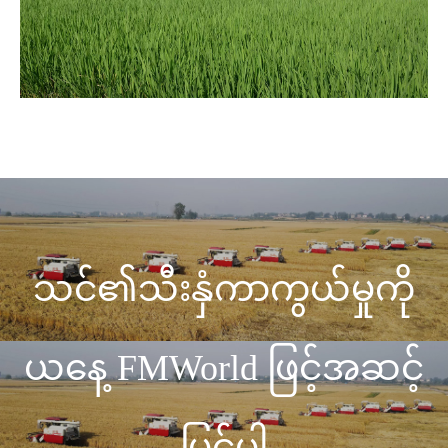
သင်၏သီးနှံကာကွယ်မှုကို
ယနေ့ FMWorld ဖြင့်အဆင့်
မြှင့်ပါ