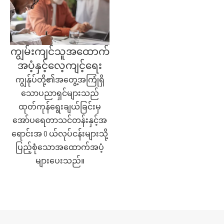
ကျွမ်းကျင်သူအထောက်
အပံ့နှင့်လေ့ကျင့်ရေး
ကျွန်ုပ်တို့၏အတွေ့အကြုံရှိ
သောပညာရှင်များသည်
ထုတ်ကုန်ရွေးချယ်ခြင်းမှ
အော်ပရေတာသင်တန်းနှင့်အ
ရောင်းအ 0 ယ်လုပ်ငန်းများသို့
ပြည့်စုံသောအထောက်အပံ့
များပေးသည်။