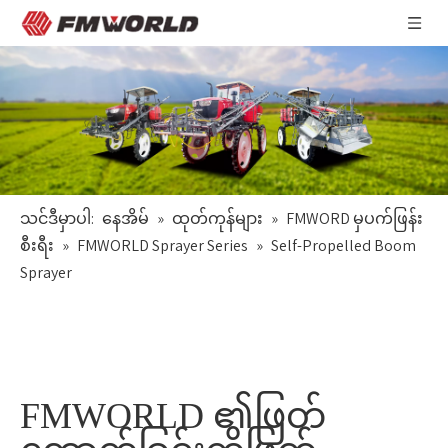
သင်ဒီမှာပါ:
နေအိမ်
»
ထုတ်ကုန်များ
»
FMWORD မှပက်ဖြန်း
စီးရီး
»
FMWORLD Sprayer Series
»
Self-Propelled Boom
Sprayer
FMWORLD ၏ဖြတ်