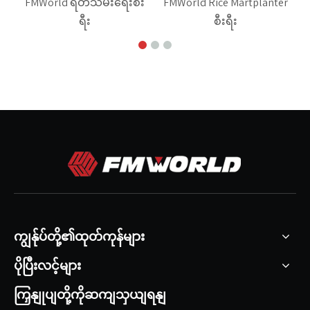
FMWorld ရိတ်သိမ်းရေးစီး
FMWorld Rice Martplanter
ရီး
စီးရီး
ကျွန်ုပ်တို့၏ထုတ်ကုန်များ
ပိုပြီးလင့်များ
ကြှနျုပျတို့ကိုဆကျသှယျရနျ