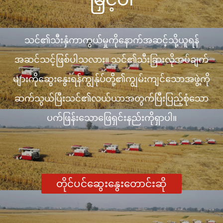
သင်၏သီးနှံကာကွယ်မှုကိုနောက်အဆင့်သို့ယူရန်
အဆင်သင့်ဖြစ်ပါသလား။ သင်၏သီးခြားလိုအပ်ချက်
များကိုဆွေးနွေးရန်ကျွန်ုပ်တို့၏ကျွမ်းကျင်သောအဖွဲ့ကို
ဆက်သွယ်ပြီးသင်၏လယ်ယာအတွက်ပြီးပြည့်စုံသော
ပက်ဖြန်းသောဖြေရှင်းနည်းကိုရှာပါ။
တိုင်ပင်ဆွေးနွေးတောင်းဆို