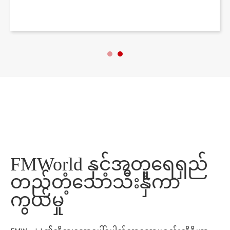
FMWorld နှင့်အတူရေရှည်
တည်တံ့သောသီးနှံကာ
ကွယ်မှု