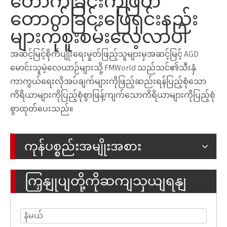
တောက်ခြင်းကိုဖြတ်
တောက်ခြင်းဖြေရှင်းနည်း
များကိုစူးစမ်းလေ့လာပါ
အဆင့်မြင့်စိုက်ပျိုးရေးမှုတ်ဖြည့်သူများမှအဆင့်မြင့် AGD
မောင်းသူမဲ့လေယာဉ်များသို့ FMWorld သည်သင်၏သီးနှံ
ကာကွယ်ရေးလိုအပ်ချက်များကိုဖြည့်ဆည်းရန်ပြည့်စုံသော
ကိရိယာများကိုပြည့်စုံစွာဖြန့်ကျက်သောကိရိယာများကိုပြည့်စုံ
စွာထုတ်ပေးသည်။
ကုန်ပစ္စည်းအမျိုးအစား
ကြှနျုပျတို့ကိုဆကျသှယျရနျ