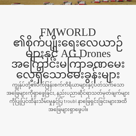
FMWORLD
၏စိုက်ပျိုးရေးလေယာဉ်
များနှင့် AG Drones
အကြောင်းမကြာခဏမေး
လေ့ရှိသောမေးခွန်းများ
ကျွန်ုပ်တို့၏ပက်ဖြန်းစက်ကိရိယာများနှင့်ပတ်သက်သော
အဖြေများကိုရှာဖွေခြင်း, နည်းပညာဆိုင်ရာသတ်မှတ်ချက်များ
ကိုပြုပြင်ထိန်းသိမ်းမှုနှင့်ပြ troubl နာဖြေရှင်းခြင်းများအထိ
အဖြေများရှာဖွေပါ။