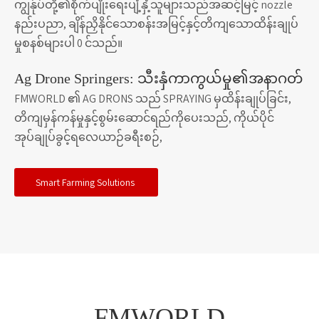
ကျွန်ုပ်တို့၏စိုက်ပျိုးရေးပျံ့နှံ့သူများသည်အဆင့်မြင့် nozzle
နည်းပညာ, ချိန်ညှိနိုင်သောစန်းအမြင့်နှင့်တိကျသောထိန်းချုပ်
မှုစနစ်များပါ 0 င်သည်။
Ag Drone Springers: သီးနှံကာကွယ်မှု၏အနာဂတ်
FMWORLD ၏ AG DRONS သည် SPRAYING မှထိန်းချုပ်ခြင်း,
တိကျမှန်ကန်မှုနှင့်စွမ်းဆောင်ရည်ကိုပေးသည်, ကိုယ်ပိုင်
အုပ်ချုပ်ခွင့်ရလေယာဉ်ခရီးစဉ်,
Smart Farming Solutions
FMWORLD