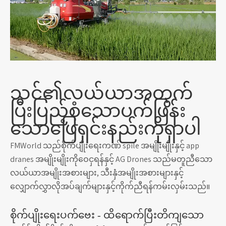
သင်၏လယ်ယာအတွက်
ပြီးပြည့်စုံသောပက်ဖြန်း
သောဖြေရှင်းနည်းကိုရှာပါ
FMWorld သည်စိုက်ပျိုးရေးကဏ် spile အမျိုးမျိုးနှင့် app
dranes အမျိုးမျိုးကိုဝေငှရန်နှင့် AG Drones သည်မတူညီသော
လယ်ယာအမျိုးအစားများ, သီးနှံအမျိုးအစားများနှင့်
လျှောက်လွှာလိုအပ်ချက်များနှင့်ကိုက်ညီရန်ကမ်းလှမ်းသည်။
စိုက်ပျိုးရေးပက်ဗေး - ထိရောက်ပြီးတိကျသော