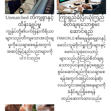
Unmatched တိကျစွာနှင့်
ကြာရှည်ခံပြီးယုံကြည်
ထိန်းချုပ်မှု
စိတ်ချရသောစွမ်း
ဆောင်ရည်
ကျွန်ုပ်တို့၏ပက်ဖြန်းကိရိယာ
များသည်တိကျသောအသုံးချ
FMWORLD ၏ရေမှုန်ရေမွှားနှင့်
မှုကိုသေချာစေရန်အတွက်
မောင်းသူမဲ့ဗိုလ်မှူးကြီးများနှင့်
အဆင့်မြင့်နည်းပညာများကို
မောင်းသူမဲ့လေယာဉ်
ပါ 0 င်သည်။
များသည်ယုံကြည်စိတ်ချရ
သောလုပ်ငန်းစဉ်နှင့်ရေရှည်
စွမ်းဆောင်ရည်ကိုသေချာစေ
ရန်အတွက်အပြင်းထန်ဆုံး
လယ်ကွင်းအခြေအနေများကို
ခံနိုင်ရည်ရှိစေရန်
တည်ဆောက်ထားသည်။