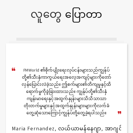
ပြောတာ
လူတွေ
FMWorld ၏စိုက်ပျိုးရေးလုပ်ငန်းများသည်ကျွန်ုပ်
တို့၏သီးနှံကာကွယ်ရေးအလေ့အကျင့်များကိုတော်
လှန်ပြောင်းလဲခဲ့သည်။ ဤစက်များ၏တိကျမှုနှင့်ထိ
ရောက်မှုကိုခွဲခြားထားသည်။ ကျွန်ုပ်တို့၏သီးနှံ
ကျန်းမာရေးနှင့်အထွက်နှုန်းများသိသိသာသာ
တိုးတက်မှုများနှင့်အထွက်နှုန်းများများကိုလက်ခံ
တွေ့ဆုံသောကြောင့်ကျွန်ုပ်တို့တွေ့ခဲ့ရပါသည်။
Maria Fernandez, လယ်ယာမန်နေဂျာ, အာဂျင်တီးန