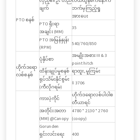
လှည့်၏ ဦး တည်
လယ်ထွန်စက်နောက်
ချက်
ဘက်မှကြည့်ရှု
အားပေး
PTO စနစ်
PTO ရိုးရာ
35
အချင်း (MM)
PTO အမြန်နှုန်း
540/760/850
(RPM)
အမျိုးအစား III & 3
ပုံနှိပ်စာ
point hitch
ဟိုက်ဒရော
ထိန်းချုပ်မှုစနစ်
ရာထူး, မူကြမ်း
လစ်စနစ်
ရုပ်သိမ်းနိုင်စွမ်း
≧ 3706
(ကီလိုဂရမ်)
ဟိုက်ဒရောလစ်ပါဝါစ
ကားပဲ့ကိုင်
တီယာရင်
အတိုင်းအတာ
4780 * 2130 * 2760
(MM) @Canopy
(coopy)
Gorunden
ရှင်းလင်းရေး
400