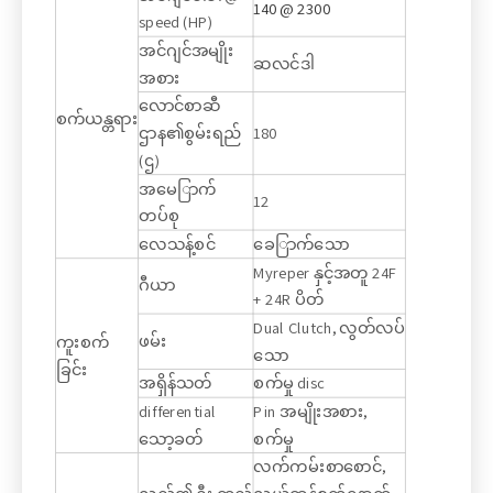
140 @ 2300
speed (HP)
အင်ဂျင်အမျိုး
ဆလင်ဒါ
အစား
လောင်စာဆီ
စက်ယန္တရား
ဌာန၏စွမ်းရည်
180
(ဌ)
အမေြာက်
12
တပ်စု
လေသန့်စင်
ခေြာက်သော
Myreper နှင့်အတူ 24F
ဂီယာ
+ 24R ပိတ်
Dual Clutch, လွတ်လပ်
ဖမ်း
ကူးစက်
သော
ခြင်း
အရှိန်သတ်
စက်မှု disc
differential
Pin အမျိုးအစား,
သော့ခတ်
စက်မှု
လက်ကမ်းစာစောင်,