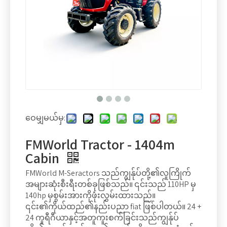
ဝေမျှမယ်မှ:
FMWorld Tractor - 1404m
Cabin
FMWorld M-Seractors သည်ကျွန်ုပ်တို့၏လူကြိုက်
အများဆုံးစီးရီးတစ်ခုဖြစ်သည်။ ၎င်းသည် 110HP မှ
140hp မှစွမ်းအားကိုဖုံးလွှမ်းထားသည်။
၎င်း၏ကိုယ်ထည်၏နည်းပညာ fiat ဖြစ်ပါတယ်။ 24 +
24 ကူရီဂီယာနှင့်အတူကူးစက်ခြင်းသည်ကျွန်ုပ်