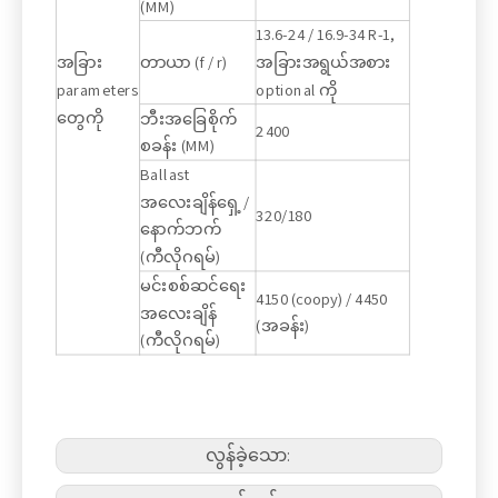
(MM)
13.6-24 / 16.9-34 R-1,
အခြား
တာယာ (f / r)
အခြားအရွယ်အစား
parameters
optional ကို
တွေကို
ဘီးအခြေစိုက်
2400
စခန်း (MM)
Ballast
အလေးချိန်ရှေ့ /
320/180
နောက်ဘက်
(ကီလိုဂရမ်)
မင်းစစ်ဆင်ရေး
4150 (coopy) / 4450
အလေးချိန်
(အခန်း)
(ကီလိုဂရမ်)
လွန်ခဲ့သော: