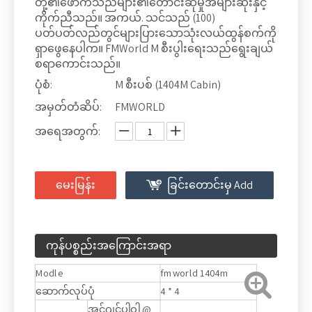
တို့၏ဖောက်သည်များ၏တောင်းဆိုမှုအများဆုံးနှင့်
ကိုက်ညီသည်။ အကယ်. သင်သည် (100)
ပတ်ပတ်လည်တွင်များပြားသောသုံးလယ်ထွန်စက်ကို
ရှာဖွေနေပါက။ FMWorld M စီးပွါးရေးသည်ရွေးချယ်
စရာကောင်းသည်။
ပုံစံ:
M စီးပစ် (1404M Cabin)
အမှတ်တံဆိပ်:
FMWORLD
အရေအတွက်:
မေးမြန်း
ခြင်းတောင်းမှ Add
ကုန်ပစ္စည်းအကြောင်းအရာ
Modle
fmworld 1404m
ဆောက်လုပ်ပုံ
4 * 4
အင်ဂျင်ပါဝါ @