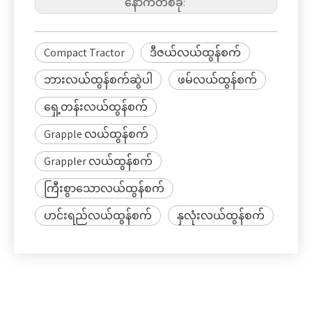
နောက်တစ်ခု:
Compact Tractor
ဒီဇယ်လယ်ထွန်စက်
ဘားလယ်ထွန်စက်ဆွဲပါ
ဖမ်လယ်ထွန်စက်
ရှေ့တန်းလယ်ထွန်စက်
Grapple လယ်ထွန်စက်
Grappler လယ်ထွန်စက်
ကြီးစွာသောလယ်ထွန်စက်
ဟင်းရည်လယ်ထွန်စက်
နှလုံးလယ်ထွန်စက်