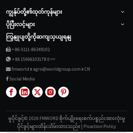
ကျွန်ုပ်တို့၏ထုတ်ကုန်များ
ပိုပြီးလင့်များ
ကြှနျုပျတို့ကိုဆကျသှယျရနျ
+ 86-5111-86349102

+ 86 15906103178 0 ==

fmworld ။ agro@worldgroup.com ။ CN

Social Media

မူပိုင်ခွင့်©
2026
FMWORD စိုက်ပျိုးရေးစက်ပစ္စည်းအားလုံးမူ
ပိုင်ခွင့်များထိန်းသိမ်းထားသည်။
|
Pisaction
Policy