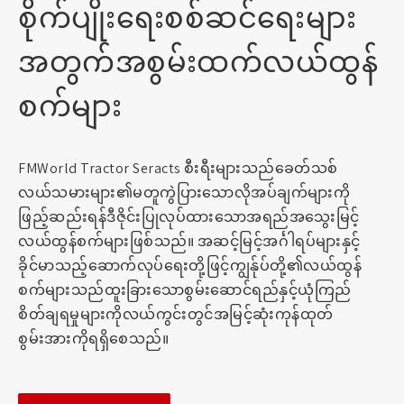
စိုက်ပျိုးရေးစစ်ဆင်ရေးများ
အတွက်အစွမ်းထက်လယ်ထွန်
စက်များ
FMWorld Tractor Seracts စီးရီးများသည်ခေတ်သစ်
လယ်သမားများ၏မတူကွဲပြားသောလိုအပ်ချက်များကို
ဖြည့်ဆည်းရန်ဒီဇိုင်းပြုလုပ်ထားသောအရည်အသွေးမြင့်
လယ်ထွန်စက်များဖြစ်သည်။ အဆင့်မြင့်အင်္ဂါရပ်များနှင့်
ခိုင်မာသည့်ဆောက်လုပ်ရေးတို့ဖြင့်ကျွန်ုပ်တို့၏လယ်ထွန်
စက်များသည်ထူးခြားသောစွမ်းဆောင်ရည်နှင့်ယုံကြည်
စိတ်ချရမှုများကိုလယ်ကွင်းတွင်အမြင့်ဆုံးကုန်ထုတ်
စွမ်းအားကိုရရှိစေသည်။