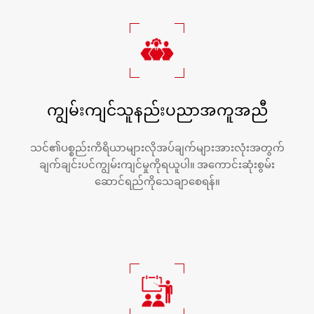
ကျွမ်းကျင်သူနည်းပညာအကူအညီ
သင်၏ပစ္စည်းကိရိယာများလိုအပ်ချက်များအားလုံးအတွက်
ချက်ချင်းပင်ကျွမ်းကျင်မှုကိုရယူပါ။ အကောင်းဆုံးစွမ်း
ဆောင်ရည်ကိုသေချာစေရန်။