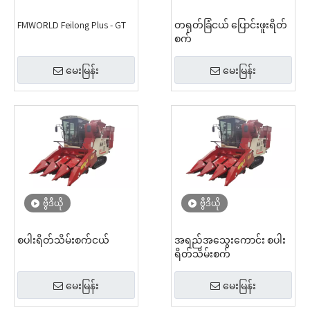
FMWORLD Feilong Plus - GT
တရုတ်ခြံငယ် ပြောင်းဖူးရိတ်
စက်
မေးမြန်း
မေးမြန်း
ဗွီဒီယို
ဗွီဒီယို
စပါးရိတ်သိမ်းစက်ငယ်
အရည်အသွေးကောင်း စပါး
ရိတ်သိမ်းစက်
မေးမြန်း
မေးမြန်း