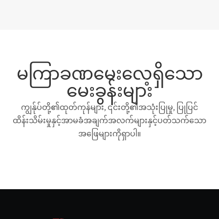
မကြာခဏမေးလေ့ရှိသော
မေးခွန်းများ
ကျွန်ုပ်တို့၏ထုတ်ကုန်များ, ၎င်းတို့၏အသုံးပြုမှု, ပြုပြင်
ထိန်းသိမ်းမှုနှင့်အာမခံအချက်အလက်များနှင့်ပတ်သက်သော
အဖြေများကိုရှာပါ။