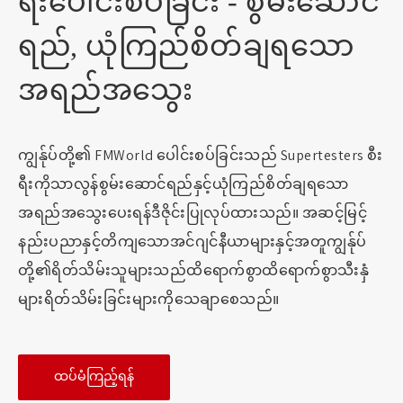
ရီးပေါင်းစပ်ခြင်း - စွမ်းဆောင်
ရည်, ယုံကြည်စိတ်ချရသော
အရည်အသွေး
ကျွန်ုပ်တို့၏ FMWorld ပေါင်းစပ်ခြင်းသည် Supertesters စီး
ရီးကိုသာလွန်စွမ်းဆောင်ရည်နှင့်ယုံကြည်စိတ်ချရသော
အရည်အသွေးပေးရန်ဒီဇိုင်းပြုလုပ်ထားသည်။ အဆင့်မြင့်
နည်းပညာနှင့်တိကျသောအင်ဂျင်နီယာများနှင့်အတူကျွန်ုပ်
တို့၏ရိတ်သိမ်းသူများသည်ထိရောက်စွာထိရောက်စွာသီးနှံ
များရိတ်သိမ်းခြင်းများကိုသေချာစေသည်။
ထပ်မံကြည့်ရန်