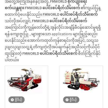
အတွေ့အကြုံအနှစ်နှင့်အတူ,
FMWORLD စိုက်ပျိုးရေး
စက်ယန္တရား
FMWORLD ပေါင်းစပ်ရိတ်သိမ်းစက်
၏ကျယ်ပြန့
ထောက်ပံ့ပေးနိုင်သည်။
FMWORLD ပေါင်းစပ်ရိတ်သိမ်းစက်
သင်လိုအပ်လျှင်,
FMWORLD ပေါင်းစပ်ရိတ်သိမ်းစက်
အကြောင်းကိုကျွန်တော်တို့ရဲ့အွန်လိုင်းအချိန်မီဝန်ဆောင်မှုရရှိ
ရန် ကျေးဇူးပြု. , များစွာသော applications များဖြည့်ဆည်း
ပေးနိုင်သည်။ အောက်ကထုတ်ကုန်စာရင်းကိုအပြင်, သငျသ
ညျလညျးသငျ့ရဲ့တိကျတဲ့လိုအပ်ချက်နှင့်အညီသင့်ကိုယ်ပိုင်
ထူးခြားတဲ့
FMWORLD ပေါင်းစပ်ရိတ်သိမ်းစက်
စိတ်ကြိုက်နိုင်
ပါတယ်။
ဗွီဒီယို
ဗွီဒီယို