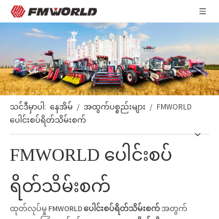
သင်ဒီမှာပါ:
နေအိမ်
/
အထွက်ပစ္စည်းများ
/
FMWORLD
ပေါင်းစပ်ရိတ်သိမ်းစက်
FMWORLD ပေါင်းစပ်
ရိတ်သိမ်းစက်
ထုတ်လုပ်မှု
FMWORLD ပေါင်းစပ်ရိတ်သိမ်းစက်
အတွက်