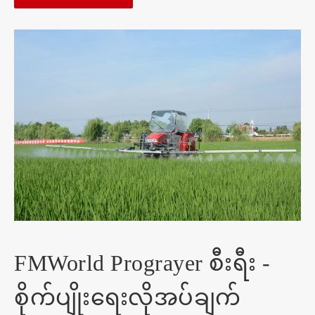
FMWorld Prograyer စီးရီး -
စိုက်ပျိုးရေးလိုအပ်ချက်