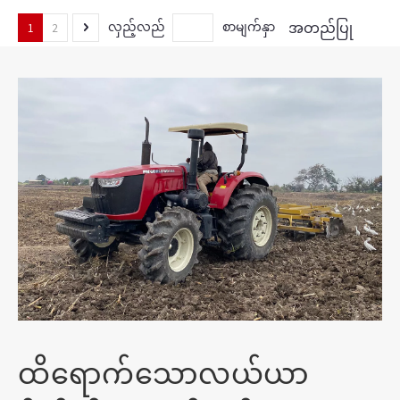
အတည်ပြု
လှည့်လည်
စာမျက်နှာ
1
2
ထိရောက်သောလယ်ယာ