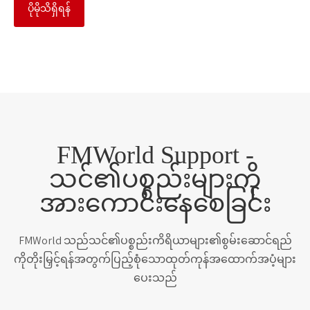
ပိုမိုသိရှိရန်
FMWorld Support -
သင်၏ပစ္စည်းများကို
အားကောင်းနေစေခြင်း
FMWorld သည်သင်၏ပစ္စည်းကိရိယာများ၏စွမ်းဆောင်ရည်
ကိုတိုးမြှင့်ရန်အတွက်ပြည့်စုံသောထုတ်ကုန်အထောက်အပံ့များ
ပေးသည်