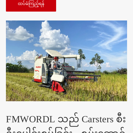
ထပ်မံကြည့်ရန်
FMWORDL သည် Carsters စီး