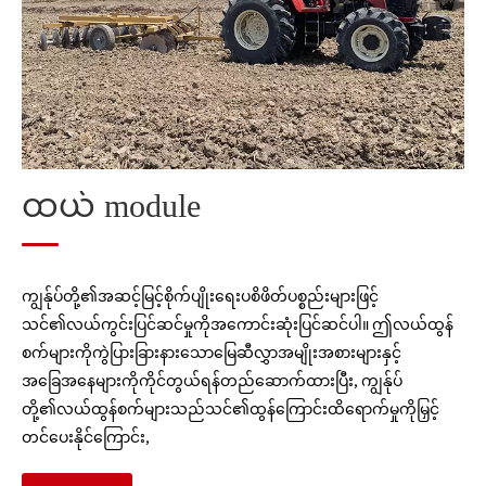
ရိတ်သိမ်း
Post-hallinest Graining Processing Module
Straw Processing module
ထယ် module
ကျွန်ုပ်တို့၏အဆင့်မြင့်စိုက်ပျိုးရေးပစိဖိတ်ပစ္စည်းများဖြင့်
သင်၏လယ်ကွင်းပြင်ဆင်မှုကိုအကောင်းဆုံးပြင်ဆင်ပါ။ ဤလယ်ထွန်
စက်များကိုကွဲပြားခြားနားသောမြေဆီလွှာအမျိုးအစားများနှင့်
အခြေအနေများကိုကိုင်တွယ်ရန်တည်ဆောက်ထားပြီး, ကျွန်ုပ်
တို့၏လယ်ထွန်စက်များသည်သင်၏ထွန်ကြောင်းထိရောက်မှုကိုမြှင့်
တင်ပေးနိုင်ကြောင်း,