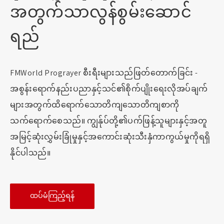
အတွက်သာလွန်စွမ်းဆောင်
ရည်
FMWorld Prograyer စီးရီးများသည်ဖြတ်တောက်ခြင်း -
အစွန်းရောက်နည်းပညာနှင့်သင်၏စိုက်ပျိုးရေးလိုအပ်ချက်
များအတွက်ထိရောက်သောတိကျသောတိကျစာကို
သက်ရောက်စေသည်။ ကျွန်ုပ်တို့၏ပက်ဖြန့်သူများနှင့်အတူ
အမြင့်ဆုံးလွှမ်းခြုံမှုနှင့်အကောင်းဆုံးသီးနှံကာကွယ်မှုကိုရရှိ
နိုင်ပါသည်။
ထပ်မံကြည့်ရန်