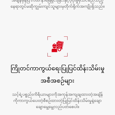
အချိန်မှန်ပြ troubl နာဖြေရှင်းခြင်းနှင့်ပံ့ပိုးမှုမှသင်မည်သည့်
နေရာတွင်မဆိုကျွမ်းကျင်သူများမှတိုက်ရိုက်အကျိုးရှိသည်။
ကြိုတင်ကာကွယ်ရေးပြုပြင်ထိန်းသိမ်းမှု
အစီအစဉ်များ
သင့်ရဲ့ပစ္စည်းကိရိယာများကိုအကုန်အကျချထားတဲ့အချိန်
ကိုကာကွယ်ပေးတဲ့စီစဉ်ထားတဲ့ပြုပြင်ထိန်းသိမ်းမှုနဲ့ချော
ချောမွေ့မွေ့လည်ပတ်စေပါ။