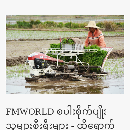
FMWORLD စပါးစိုက်ပျိုး
သူများစီးရီးများ - ထိရောက်