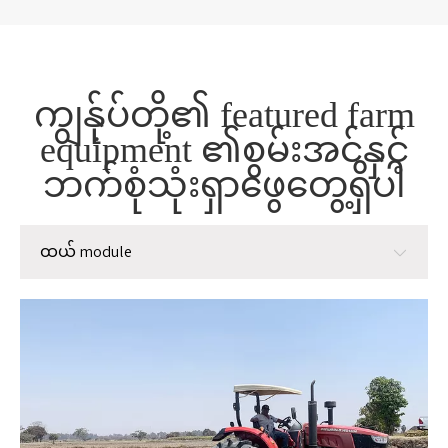
ကျွန်ုပ်တို့၏ featured farm
equipment ၏စွမ်းအင်နှင့်
ဘက်စုံသုံးရှာဖွေတွေ့ရှိပါ
ထယ် module
ထယ် module
စိုက်ပျိုးခြင်း module
စီမံခန့်ခွဲမှု module