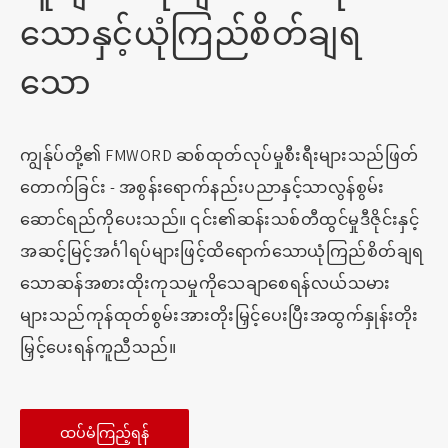
သောနှင့်ယုံကြည်စိတ်ချရ
သော
ကျွန်ုပ်တို့၏ FMWORD ဆစ်ထုတ်လုပ်မှုစီးရီးများသည်ဖြတ်
တောက်ခြင်း - အစွန်းရောက်နည်းပညာနှင့်သာလွန်စွမ်း
ဆောင်ရည်ကိုပေးသည်။ ၎င်း၏ဆန်းသစ်တီထွင်မှုဒီဇိုင်းနှင့်
အဆင့်မြင့်အင်္ဂါရပ်များဖြင့်ထိရောက်သောယုံကြည်စိတ်ချရ
သောဆန်အစားထိုးကုသမှုကိုသေချာစေရန်လယ်သမား
များသည်ကုန်ထုတ်စွမ်းအားတိုးမြှင့်ပေးပြီးအထွက်နှုန်းတိုး
မြှင့်ပေးရန်ကူညီသည်။
ထပ်မံကြည့်ရန်