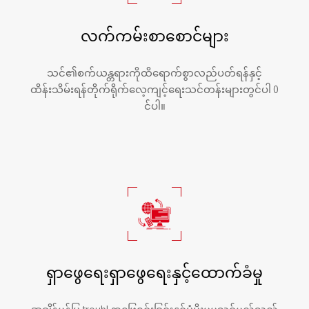
လက်ကမ်းစာစောင်များ
သင်၏စက်ယန္တရားကိုထိရောက်စွာလည်ပတ်ရန်နှင့်
ထိန်းသိမ်းရန်တိုက်ရိုက်လေ့ကျင့်ရေးသင်တန်းများတွင်ပါ 0
င်ပါ။
ရှာဖွေရေးရှာဖွေရေးနှင့်ထောက်ခံမှု