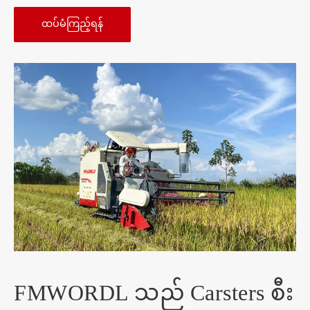
ထပ်မံကြည့်ရန်
FMWORDL သည် Carsters စီး