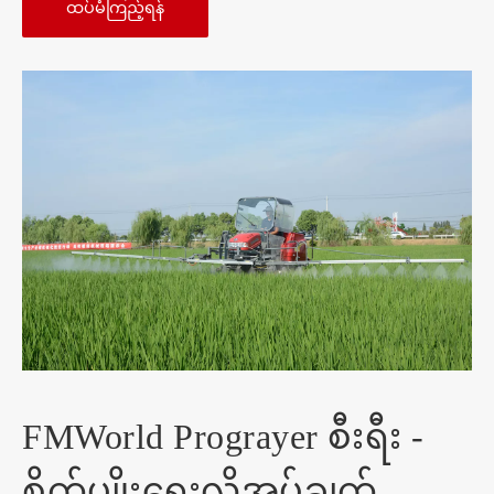
ထပ်မံကြည့်ရန်
FMWorld Prograyer စီးရီး -
စိုက်ပျိုးရေးလိုအပ်ချက်