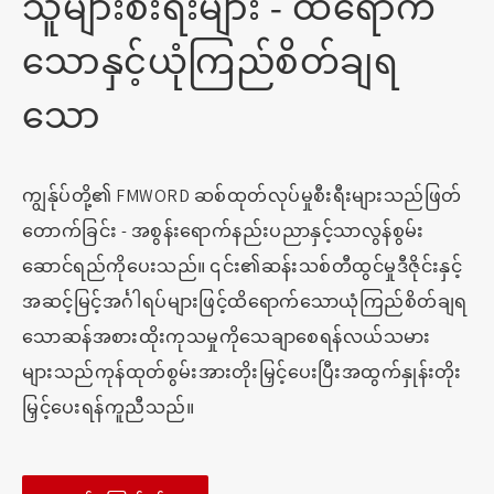
သူများစီးရီးများ - ထိရောက်
သောနှင့်ယုံကြည်စိတ်ချရ
သော
ကျွန်ုပ်တို့၏ FMWORD ဆစ်ထုတ်လုပ်မှုစီးရီးများသည်ဖြတ်
တောက်ခြင်း - အစွန်းရောက်နည်းပညာနှင့်သာလွန်စွမ်း
ဆောင်ရည်ကိုပေးသည်။ ၎င်း၏ဆန်းသစ်တီထွင်မှုဒီဇိုင်းနှင့်
အဆင့်မြင့်အင်္ဂါရပ်များဖြင့်ထိရောက်သောယုံကြည်စိတ်ချရ
သောဆန်အစားထိုးကုသမှုကိုသေချာစေရန်လယ်သမား
များသည်ကုန်ထုတ်စွမ်းအားတိုးမြှင့်ပေးပြီးအထွက်နှုန်းတိုး
မြှင့်ပေးရန်ကူညီသည်။