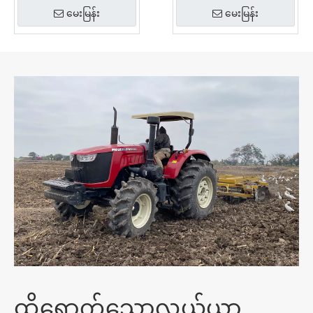
မေးမြန်း
မေးမြန်း
ထိရောက်သောလယ်ယာ