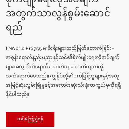
အတွက်သာလွန်စွမ်းဆောင်
ရည်
FMWorld Prograyer စီးရီးများသည်ဖြတ်တောက်ခြင်း -
အစွန်းရောက်နည်းပညာနှင့်သင်၏စိုက်ပျိုးရေးလိုအပ်ချက်
များအတွက်ထိရောက်သောတိကျသောတိကျစာကို
သက်ရောက်စေသည်။ ကျွန်ုပ်တို့၏ပက်ဖြန့်သူများနှင့်အတူ
အမြင့်ဆုံးလွှမ်းခြုံမှုနှင့်အကောင်းဆုံးသီးနှံကာကွယ်မှုကိုရရှိ
နိုင်ပါသည်။
ထပ်မံကြည့်ရန်