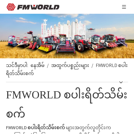
သင်ဒီမှာပါ:
နေအိမ်
/
အထွက်ပစ္စည်းများ
/
FMWORLD စပါး
ရိတ်သိမ်းစက်
FMWORLD စပါးရိတ်သိမ်း
စက်
FMWORLD စပါးရိတ်သိမ်းစက်
များအတွက်လူတိုင်းက