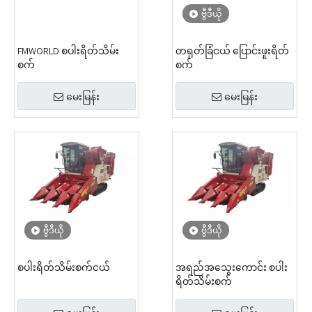
ဗွီဒီယို
FMWORLD စပါးရိတ်သိမ်း
တရုတ်ခြံငယ် ပြောင်းဖူးရိတ်
စက်
စက်
မေးမြန်း
မေးမြန်း
ဗွီဒီယို
ဗွီဒီယို
စပါးရိတ်သိမ်းစက်ငယ်
အရည်အသွေးကောင်း စပါး
ရိတ်သိမ်းစက်