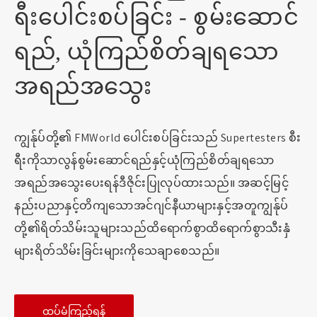
ရီးပေါင်းစပ်ခြင်း - စွမ်းဆောင်
ရည်, ယုံကြည်စိတ်ချရသော
အရည်အသွေး
ကျွန်ုပ်တို့၏ FMWorld ပေါင်းစပ်ခြင်းသည် Supertesters စီး
ရီးကိုသာလွန်စွမ်းဆောင်ရည်နှင့်ယုံကြည်စိတ်ချရသော
အရည်အသွေးပေးရန်ဒီဇိုင်းပြုလုပ်ထားသည်။ အဆင့်မြင့်
နည်းပညာနှင့်တိကျသောအင်ဂျင်နီယာများနှင့်အတူကျွန်ုပ်
တို့၏ရိတ်သိမ်းသူများသည်ထိရောက်စွာထိရောက်စွာသီးနှံ
များရိတ်သိမ်းခြင်းများကိုသေချာစေသည်။
ထပ်မံကြည့်ရန်