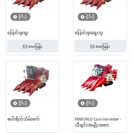
ဗွီဒီယို
ဗွီဒီယို
ပြောင်းဖူးရှုး
ပြောင်းဖူးရွေးသူ
မေးမြန်း
မေးမြန်း
ဗွီဒီယို
ဗွီဒီယို
စပါးရိတ်သိမ်းစက်
FMWORLD Corn Harvester -
သီချင်းအမျိုးအစား