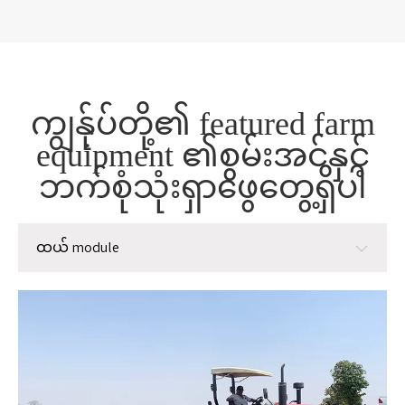
ကျွန်ုပ်တို့၏ featured farm
equipment ၏စွမ်းအင်နှင့်
ဘက်စုံသုံးရှာဖွေတွေ့ရှိပါ
ထယ် module
ထယ် module
စိုက်ပျိုးခြင်း module
စီမံခန့်ခွဲမှု module