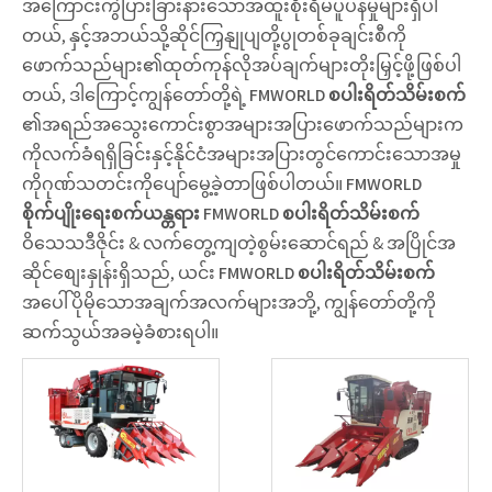
အကြောင်းကွဲပြားခြားနားသောအထူးစိုးရိမ်ပူပန်မှုများရှိပါ
တယ်, နှင့်အဘယ်သို့ဆိုင်ကြှနျုပျတို့ပွုတစ်ခုချင်းစီကို
ဖောက်သည်များ၏ထုတ်ကုန်လိုအပ်ချက်များတိုးမြှင့်ဖို့ဖြစ်ပါ
တယ်, ဒါကြောင့်ကျွန်တော်တို့ရဲ့
FMWORLD စပါးရိတ်သိမ်းစက်
၏အရည်အသွေးကောင်းစွာအများအပြားဖောက်သည်များက
ကိုလက်ခံရရှိခြင်းနှင့်နိုင်ငံအများအပြားတွင်ကောင်းသောအမှု
ကိုဂုဏ်သတင်းကိုပျော်မွေ့ခဲ့တာဖြစ်ပါတယ်။
FMWORLD
စိုက်ပျိုးရေးစက်ယန္တရား
FMWORLD စပါးရိတ်သိမ်းစက်
ဝိသေသဒီဇိုင်း & လက်တွေ့ကျတဲ့စွမ်းဆောင်ရည် & အပြိုင်အ
ဆိုင်စျေးနှုန်းရှိသည်, ယင်း
FMWORLD စပါးရိတ်သိမ်းစက်
အပေါ်ပိုမိုသောအချက်အလက်များအဘို့, ကျွန်တော်တို့ကို
ဆက်သွယ်အခမဲ့ခံစားရပါ။