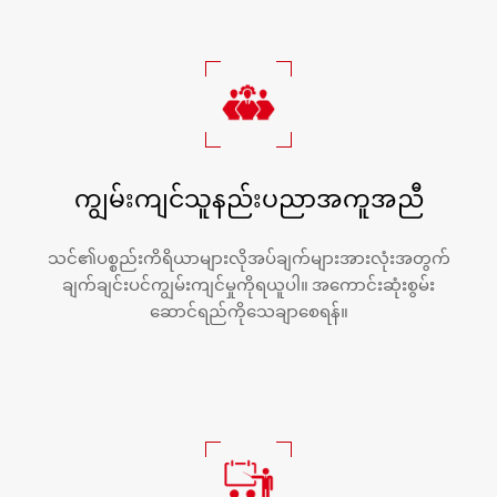
ကျွမ်းကျင်သူနည်းပညာအကူအညီ
သင်၏ပစ္စည်းကိရိယာများလိုအပ်ချက်များအားလုံးအတွက်
ချက်ချင်းပင်ကျွမ်းကျင်မှုကိုရယူပါ။ အကောင်းဆုံးစွမ်း
ဆောင်ရည်ကိုသေချာစေရန်။