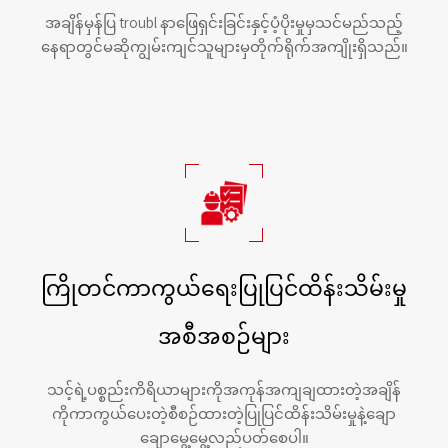
အချိန်မှန်ပြ troubl နာဖြေရှင်းခြင်းနှင့်ပံ့ပိုးမှုမှသင်မည်သည့်
နေရာတွင်မဆိုကျွမ်းကျင်သူများမှတိုက်ရိုက်အကျိုးရှိသည်။
ကြိုတင်ကာကွယ်ရေးပြုပြင်ထိန်းသိမ်းမှု
အစီအစဉ်များ
သင့်ရဲ့ပစ္စည်းကိရိယာများကိုအကုန်အကျချထားတဲ့အချိန်
ကိုကာကွယ်ပေးတဲ့စီစဉ်ထားတဲ့ပြုပြင်ထိန်းသိမ်းမှုနဲ့ချော
ချောမွေ့မွေ့လည်ပတ်စေပါ။