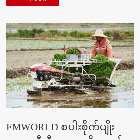
FMWORLD စပါးစိုက်ပျိုး