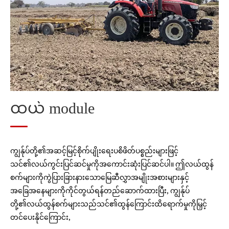
ရိတ်သိမ်း
Post-hallinest Graining Processing Module
Straw Processing module
ထယ် module
ကျွန်ုပ်တို့၏အဆင့်မြင့်စိုက်ပျိုးရေးပစိဖိတ်ပစ္စည်းများဖြင့်
သင်၏လယ်ကွင်းပြင်ဆင်မှုကိုအကောင်းဆုံးပြင်ဆင်ပါ။ ဤလယ်ထွန်
စက်များကိုကွဲပြားခြားနားသောမြေဆီလွှာအမျိုးအစားများနှင့်
အခြေအနေများကိုကိုင်တွယ်ရန်တည်ဆောက်ထားပြီး, ကျွန်ုပ်
တို့၏လယ်ထွန်စက်များသည်သင်၏ထွန်ကြောင်းထိရောက်မှုကိုမြှင့်
တင်ပေးနိုင်ကြောင်း,