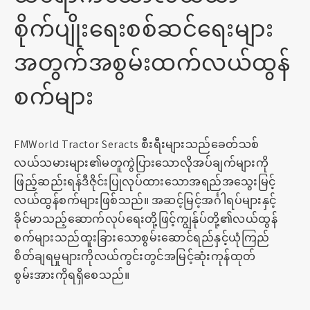
စိုက်ပျိုးရေးစစ်ဆင်ရေးများ
အတွက်အစွမ်းထက်လယ်ထွန်
စက်များ
FMWorld Tractor Seracts စီးရီးများသည်ခေတ်သစ်
လယ်သမားများ၏မတူကွဲပြားသောလိုအပ်ချက်များကို
ဖြည့်ဆည်းရန်ဒီဇိုင်းပြုလုပ်ထားသောအရည်အသွေးမြင့်
လယ်ထွန်စက်များဖြစ်သည်။ အဆင့်မြင့်အင်္ဂါရပ်များနှင့်
ခိုင်မာသည့်ဆောက်လုပ်ရေးတို့ဖြင့်ကျွန်ုပ်တို့၏လယ်ထွန်
စက်များသည်ထူးခြားသောစွမ်းဆောင်ရည်နှင့်ယုံကြည်
စိတ်ချရမှုများကိုလယ်ကွင်းတွင်အမြင့်ဆုံးကုန်ထုတ်
စွမ်းအားကိုရရှိစေသည်။