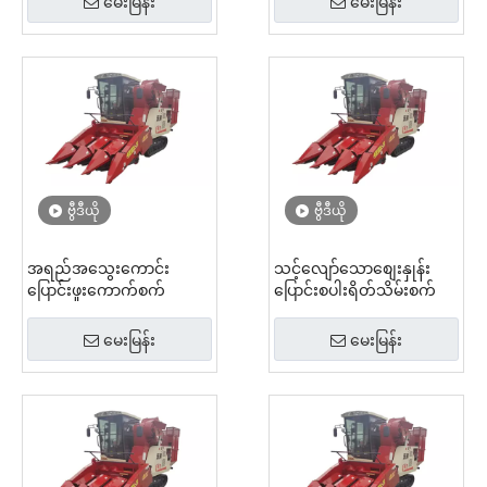
မေးမြန်း
မေးမြန်း
ဗွီဒီယို
ဗွီဒီယို
အရည်အသွေးကောင်း
သင့်လျော်သောစျေးနှုန်း
ပြောင်းဖူးကောက်စက်
ပြောင်းစပါးရိတ်သိမ်းစက်
မေးမြန်း
မေးမြန်း