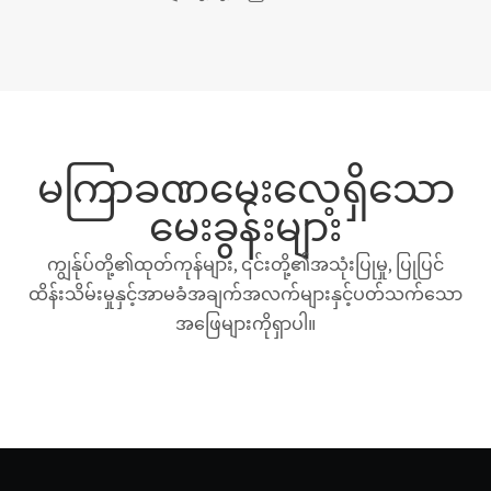
မကြာခဏမေးလေ့ရှိသော
မေးခွန်းများ
ကျွန်ုပ်တို့၏ထုတ်ကုန်များ, ၎င်းတို့၏အသုံးပြုမှု, ပြုပြင်
ထိန်းသိမ်းမှုနှင့်အာမခံအချက်အလက်များနှင့်ပတ်သက်သော
အဖြေများကိုရှာပါ။