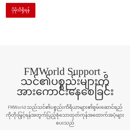
ပိုမိုသိရှိရန်
FMWorld Support -
သင်၏ပစ္စည်းများကို
အားကောင်းနေစေခြင်း
FMWorld သည်သင်၏ပစ္စည်းကိရိယာများ၏စွမ်းဆောင်ရည်
ကိုတိုးမြှင့်ရန်အတွက်ပြည့်စုံသောထုတ်ကုန်အထောက်အပံ့များ
ပေးသည်