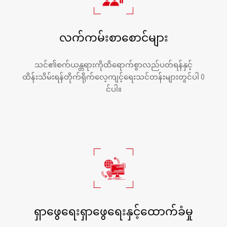
လက်ကမ်းစာစောင်များ
သင်၏စက်ယန္တရားကိုထိရောက်စွာလည်ပတ်ရန်နှင့်
ထိန်းသိမ်းရန်တိုက်ရိုက်လေ့ကျင့်ရေးသင်တန်းများတွင်ပါ 0
င်ပါ။
ရှာဖွေရေးရှာဖွေရေးနှင့်ထောက်ခံမှု