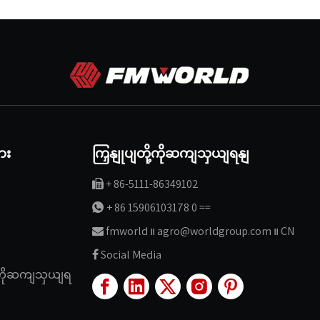
ျား
ကြှနျုပျတို့ကိုဆကျသှယျရနျ
+ 86-5111-86349102

+ 86 15906103178 0 ==

fmworld ။ agro@worldgroup.com ။ CN

Social Media

ု့ကိုဆကျသှယျရ