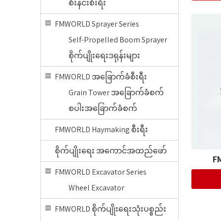
စီးနင်းစီးရီး
FMWORLD Sprayer Series
Self-Propelled Boom Sprayer
စိုက်ပျိုးရေးဒရုန်းများ
FMWORLD အခြောက်ခံစီးရီး
Grain Tower အခြောက်ခံစက်
စပါးအခြောက်ခံစက်
FMWORLD Haymaking စီးရီး
စိုက်ပျိုးရေး အကောင်အထည်ဖော်
F
FMWORLD Excavator Series
Wheel Excavator
FMWORLD စိုက်ပျိုးရေးသုံးပစ္စည်း