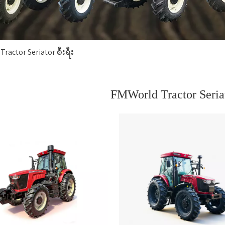
ractor Seriator စီးရီး
FMWorld Tractor Seriat