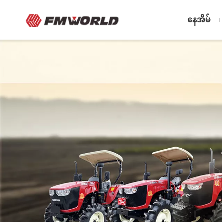
နေအိမ်