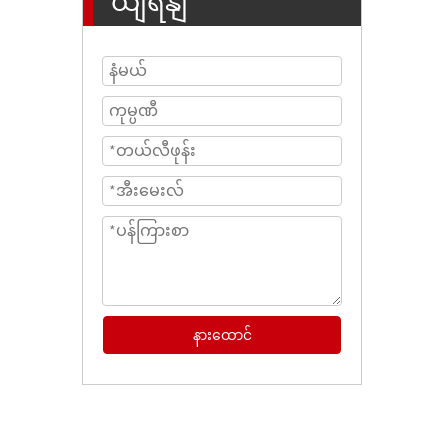
ယျရနျ
နားထောင်