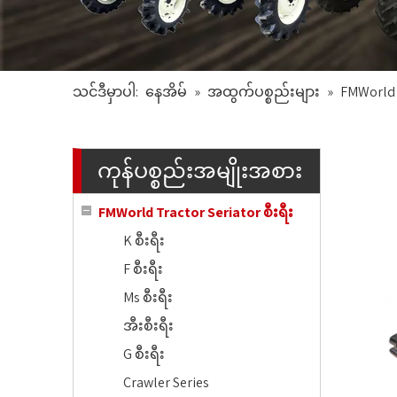
သင်ဒီမှာပါ:
နေအိမ်
»
အထွက်ပစ္စည်းများ
»
FMWorld T
ကုန်ပစ္စည်းအမျိုးအစား
FMWorld Tractor Seriator စီးရီး
K စီးရီး
F စီးရီး
Ms စီးရီး
အီးစီးရီး
G စီးရီး
Crawler Series