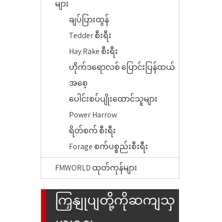
များ
ချပ်ပြားထွန်
Tedder စီးရီး
Hay Rake စီးရီး
ဟိုက်ဒရောလစ် ပြောင်းပြန်ထယ်
အစေ့
ပေါင်းစပ်ပျိုးထောင်သူများ
Power Harrow
ရိတ်စက် စီးရီး
Forage စက်ပစ္စည်းစီးရီး
FMWORLD ထုတ်ကုန်များ
ကြှနျုပျတို့ကိုဆကျသှ