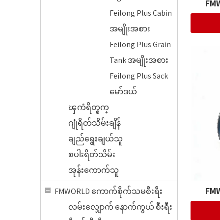
FMW
Feilong Plus Cabin
အမျိုးအစား
Feilong Plus Grain
Tank အမျိုးအစား
Feilong Plus Sack
မော်ဒယ်
ၾကံရိတ္စက္
ဂျုံရိတ်သိမ်းချိန်
ချည်ရွေးချယ်သူ
စပါးရိတ်သိမ်း
အုန်းကောက်သူ
FMW
FMWORLD ကောက်စိုက်သမစီးရီး
လမ်းလျှောက် နောက်ကွယ် စီးရီး