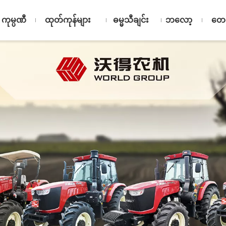
ကုမ္ပဏီ
ထုတ်ကုန်များ
ဓမ္မသီချင်း
ဘလော့
တေှ့