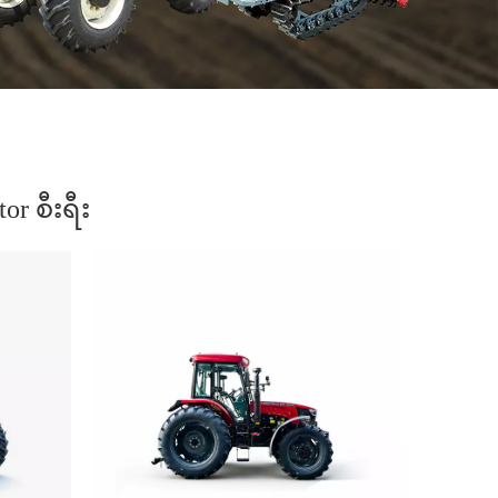
or စီးရီး