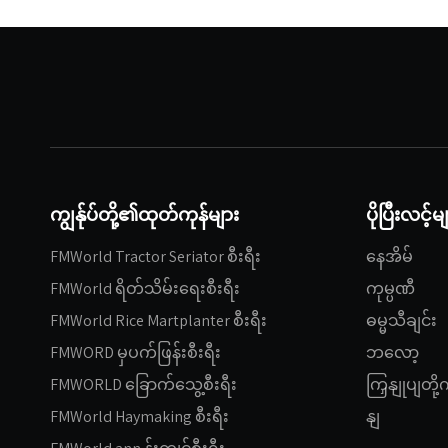
ကျွန်ုပ်တို့၏ထုတ်ကုန်များ
ပိုပြီးလင့်မ
FMWorld Tractor Seriator စီးရီး
နေအိမ်
FMWorld ရိတ်သိမ်းရေးစီးရီး
ကုမ္ပဏီ
FMWorld Rice Martplanter စီးရီး
ဓမ္မသီချင်း
FMWORD မှပက်ဖြန်းစီးရီး
ဘလော့
FMWORLD ခြောက်သွေ့စီးရီး
ကြှနျုပျတိ
FMWorld Haymaking စီးရီး
နျ