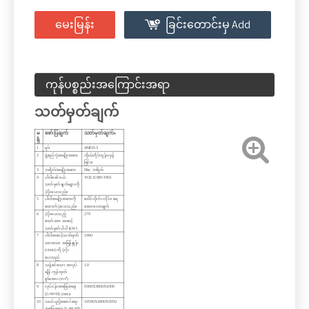
မေးမြန်း
ခြင်းတောင်းမှ Add
ကုန်ပစ္စည်းအကြောင်းအရာ
သတ်မှတ်ချက်
မ
ဖော်ပြချက်
သတ်မှတ်ချက်
s
ရှိ
1
မုဒ်
4MZD-3
2
ဖွဲ့စည်းပုံအမျိုးအစား
ကိုယ်တိုင်တွန်းလှန်
ခြင်း။
3
ဘရိတ်အမျိုးအစား
Disc ဘရိတ်
ပါဝါမော်ဒယ်
4
Y
CK11380-T401
သတ်မှတ်ချက်များကို
ပံ့ပိုးပေးသည်။
ပါဝါအမျိုးအစားကို
ဒေါင်လိုက်၊ လိုင်း၊ ရေ
5
ထောက်ပံ့ပေးသည်။
အေး၊ လေးချက်
6
ပံ့ပိုးပေးသည့်
279
ဓာတ်အား အဆင့်
သတ်မှတ်ပါဝါ (kW)
7
ပါဝါအဆင့်သတ်မှတ်
1900
ထားသော အမြန်နှုန်း
(r/min) ကို ပံ့ပိုး
ပေးသည်
8
သန့်စင်သော အလုပ်
1.0
ချိန် ကုန်ထုတ်
စွမ်းအား (ဇ
㎡
)
9
လုပ်ငန်းအခြေအနေ
9300X3800X4300
(L×W×H) (mm)၊
10
သယ်ယူပို့ဆောင်ရေး
10590X3800X3950
အခြေအနေ (L×W×H)