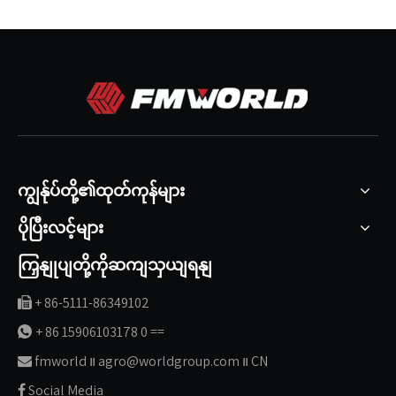
ကျွန်ုပ်တို့၏ထုတ်ကုန်များ
ပိုပြီးလင့်များ
ကြှနျုပျတို့ကိုဆကျသှယျရနျ
+ 86-5111-86349102

+ 86 15906103178 0 ==

fmworld ။ agro@worldgroup.com ။ CN

Social Media
