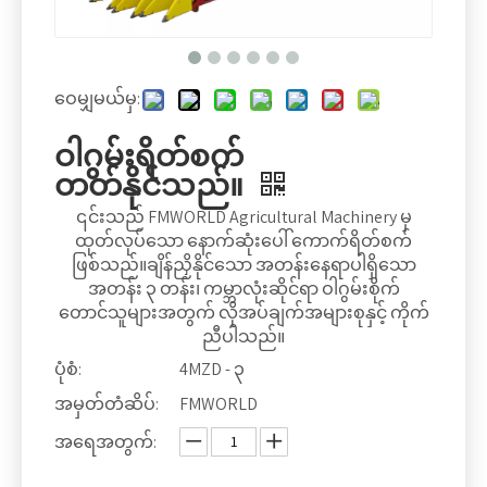
ဝေမျှမယ်မှ:
ဝါဂွမ်းရိတ်စက်
တတ်နိုင်သည်။
၎င်းသည် FMWORLD Agricultural Machinery မှ
ထုတ်လုပ်သော နောက်ဆုံးပေါ် ကောက်ရိတ်စက်
ဖြစ်သည်။ချိန်ညှိနိုင်သော အတန်းနေရာပါရှိသော
အတန်း ၃ တန်း၊ ကမ္ဘာလုံးဆိုင်ရာ ဝါဂွမ်းစိုက်
တောင်သူများအတွက် လိုအပ်ချက်အများစုနှင့် ကိုက်
ညီပါသည်။
ပုံစံ:
4MZD - ၃
အမှတ်တံဆိပ်:
FMWORLD
အရေအတွက်: