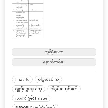
(mm)
11
စုစုပေါင်းအလေးချိန်
18000
(ကီလိုဂရမ်)
12
တံတားအမျိုးအစား
တော်ရုံတန်ရုံ
13
ကောက်ရိတ်စက်
3
(အတန်း)
အရေအတွက်၊
14
Cotton picking head
အလျားလိုက် ဗုံ
structure အမျိုးအစား
15
ချည်ကောက်ဗုံ
ချည်ကောက်ခေါင်း
အရေအတွက် (pcs)
တစ်ခုစီအတွက် ၂ ခု
16
ဒရမ်တစ်ခုစီရှိ
16
（
ရှေ့ကြိတ်စက်
）
/
ဗိုင်းလိပ်တံကောက်
၁၂
（
နောက်ဘက်
ပြွန်အရေအတွက်
roller
）
(pcs)
17
ထိုင်ခုံပိုက်တစ်ခုစီရှိ
20
ကောက်ရိုးတံ
အရေအတွက် (pcs)
18
ဝါဂွမ်းကောက်ခေါင်း
560
လွန်ခဲ့သော:
တစ်ခုစီတွင်
ကောက်ယူထားသော
ချည်မျှင်
အရေအတွက် (pcs)၊
နောက်တစ်ခု:
19
doffer trays
ချည်ကောက်ခေါင်း
အရေအတွက် (pcs)
တစ်ခုစီအတွက် ၄၀
20
ပရိသတ် မော်ဒယ်
Centrifugal ပန်ကာ
21
ပန်ကာစီးဆင်း
9500
နှုန်း(m³)
22
လေဖိအား (စုစုပေါင်း
8643
ဖိအား) (Pa)
fmworld
ဝါဂွမ်းပေါက်
23
ပန်ကာအမြန်နှုန်း
4330
(r/min)
24
အတန်းအကွာ
762
(မီလီမီတာ) ကို
ချည်ရွေးချယ်သူ
ဝါဂွမ်းဟေ့စ်စက်
ရွေးချယ်ရာတွင်
လိုက်လျောညီထွေဖြစ်
စေရန်
rood ဝါဂွမ်း Harster
25
ရွေးရန်အတွက် အနိမ့်
180
ဆုံး ဘောလ်အမြင့်
(mm)
26
ချည်သေတ္တာ ကြိတ်
1
FMWORLD ချည်ရိတ်စက်
စက် အရေအတွက်