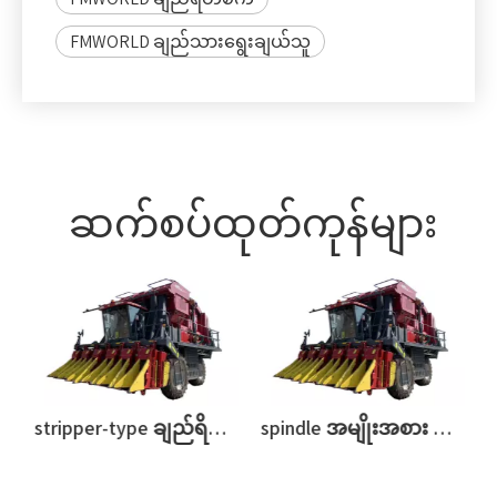
(pcs)
27
အများဆုံး ချည်ထည်
6.3
သိုလှောင်ခြင်းတောင်း
FMWORLD ချည်သားရွေးချယ်သူ
(
㎡
)
28
ထုတ်ယူခြင်းနည်း
အလျားလိုက် ရွှေ့ခြင်း။
လမ်း
29
ရှေ့ဘီးသတ်မှတ်ချက်
460/85R38
များ
30
နောက်ဘီးသတ်မှတ်
420/85R30
ချက်များ
31
ရှေ့ဘီးလမ်းကြောင်း
2286
(မီလီမီတာ)
32
နောက်ဘီး
2252
လမ်းကြောင်း
(မီလီမီတာ)
3
3
ဘီးတပ် (မီလီမီတာ)
3860
3
4
ထုပ်ပိုးကိရိယာ၏
2340
ဆက်စပ်ထုတ်ကုန်များ
ဖိသိပ်မှုအခန်း
အကျယ် (မီလီမီတာ)
stripper-type ချည်ရိတ်သိမ်းစက်
spindle အမျိုးအစား ဝါဂွမ်းရိတ်သိမ်းစက်