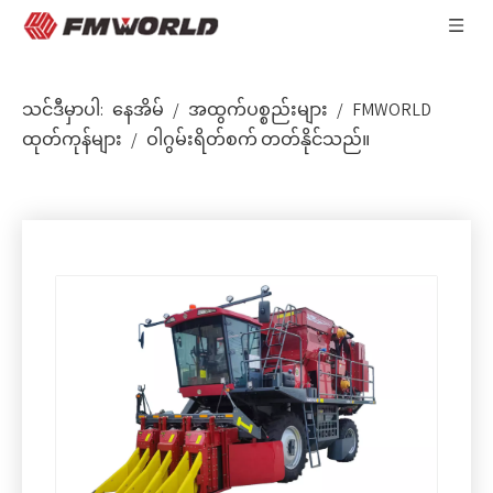
သင်ဒီမှာပါ:
နေအိမ်
/
အထွက်ပစ္စည်းများ
/
FMWORLD
ထုတ်ကုန်များ
/
ဝါဂွမ်းရိတ်စက် တတ်နိုင်သည်။